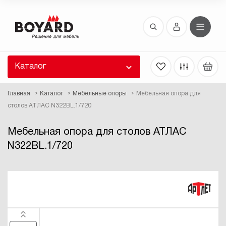
Восстановление пароля
 забыли пароль, введите E-Mail. Контрольная
 для смены пароля, а также ваши регистрационные
 будут высланы вам по E-Mail.
Каталог
ть ссылку для восстановления
Главная
Каталог
Мебельные опоры
Мебельная опора для
столов АТЛАС N322BL.1/720
Мебельная опора для столов АТЛАС
N322BL.1/720
Выслать