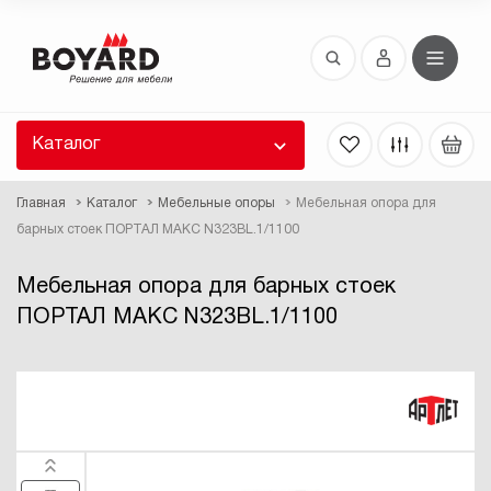
Восстановление пароля
 забыли пароль, введите E-Mail. Контрольная
 для смены пароля, а также ваши регистрационные
 будут высланы вам по E-Mail.
Каталог
ть ссылку для восстановления
Главная
Каталог
Мебельные опоры
Мебельная опора для
барных стоек ПОРТАЛ МАКС N323BL.1/1100
Мебельная опора для барных стоек
ПОРТАЛ МАКС N323BL.1/1100
Выслать