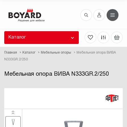
Восстановление пароля
 забыли пароль, введите E-Mail. Контрольная
 для смены пароля, а также ваши регистрационные
 будут высланы вам по E-Mail.
Каталог
ть ссылку для восстановления
Главная
Каталог
Мебельные опоры
Мебельная опора ВИВА
N333GR.2/250
Мебельная опора ВИВА N333GR.2/250
Выслать