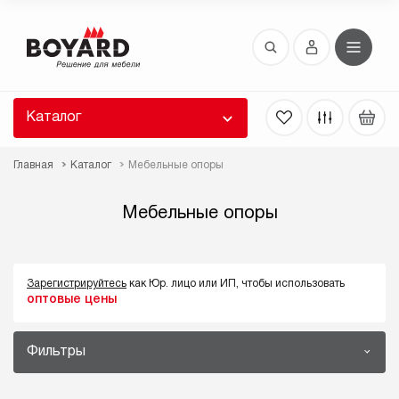
Восстановление пароля
 забыли пароль, введите E-Mail. Контрольная
 для смены пароля, а также ваши регистрационные
 будут высланы вам по E-Mail.
Каталог
ть ссылку для восстановления
Главная
Каталог
Мебельные опоры
Мебельные опоры
Зарегистрируйтесь
как Юр. лицо или ИП, чтобы использовать
оптовые цены
Выслать
Фильтры