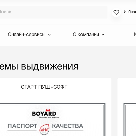
Избра
Если вы за
Онлайн-сервисы
О компании
для смены 
будут высла
Выслать 
емы выдвижения
E-mail
СТАРТ ПУШ+СОФТ