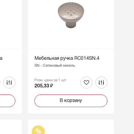
а
Мебельная ручка RC014SN.4
SN - Cатиновый никель
Розн. цена за 1 шт
205,33 ₽
В корзину
%