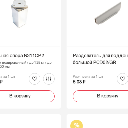
ная опора N311CP.2
Разделитель для поддон
большой PCD02/GR
м полированный / до 125 кг / до
130 мм
на за 1 шт
Розн. цена за 1 шт
 ₽
5,03 ₽
В корзину
В корзину
%