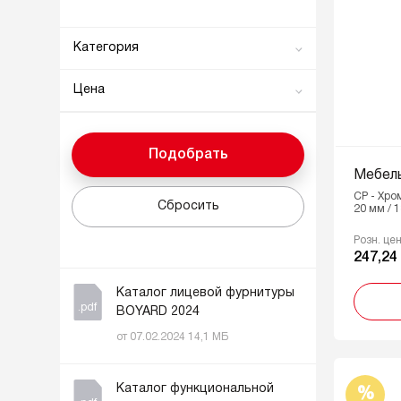
Категория
Мебельные ручки
Цена
Мебельные опоры
0
6839
Амортизаторы и толкатели
Подобрать
От
До
Мебельные петли
Мебель
Навесы для шкафов
CP - Хро
Сбросить
20 мм / 
Системы выдвижения
Розн. це
Мебельные крючки
247,24
Выдвижные корзины для кухни
Каталог лицевой фурнитуры
Метизы
.pdf
BOYARD 2024
Полкодержатели
от 07.02.2024 14,1 МБ
Поддоны для выдвижных
ящиков и органайзеры
Каталог функциональной
%