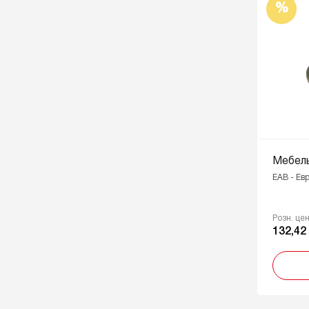
%
Мебель
EAB - Ев
Розн. це
132,42