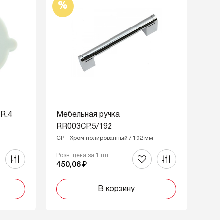
%
R.4
Мебельная ручка
RR003CP.5/192
CP - Хром полированный / 192 мм
Розн. цена за 1 шт
450,06 ₽
В корзину