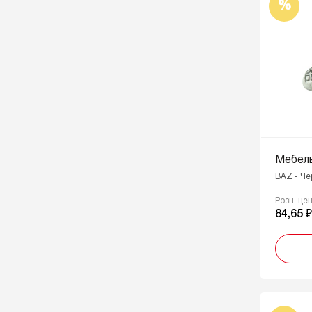
%
Мебель
BAZ - Че
Розн. це
84,65 