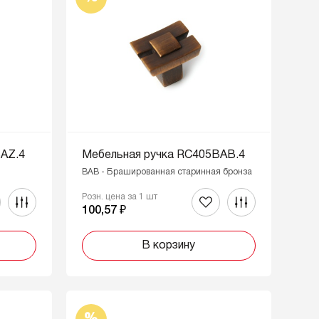
AZ.4
Мебельная ручка RC405BAB.4
BAB - Брашированная старинная бронза
Розн. цена за 1 шт
100,57 ₽
В корзину