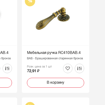
%
BAB.4
Мебельная ручка RC410BAB.4
 бронза
BAB - Брашированная старинная бронза
Розн. цена за 1 шт
72,91 ₽
В корзину