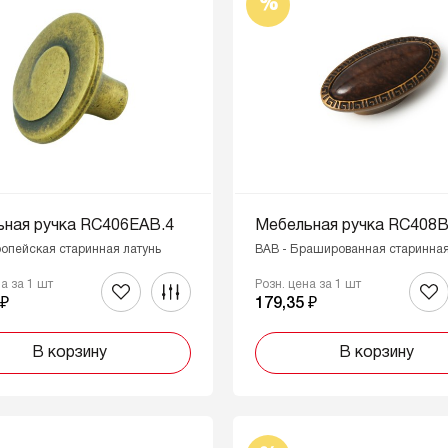
%
ная ручка RC406EAB.4
Мебельная ручка RC408
ропейская старинная латунь
BAB - Брашированная старинная
на за 1 шт
Розн. цена за 1 шт
 ₽
179,35 ₽
В корзину
В корзину