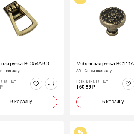
ная ручка RC054AB.3
Мебельная ручка RC111A
ринная латунь
AB - Старинная латунь
на за 1 шт
Розн. цена за 1 шт
 ₽
150,86 ₽
В корзину
В корзину
%