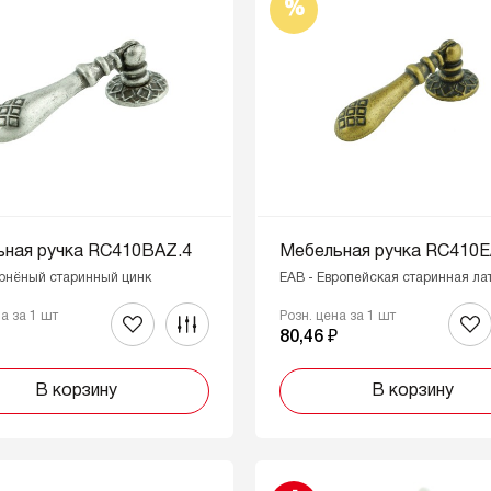
%
ная ручка RC410BAZ.4
Мебельная ручка RC410E
рнёный старинный цинк
EAB - Европейская старинная ла
на за 1 шт
Розн. цена за 1 шт
₽
80,46 ₽
В корзину
В корзину