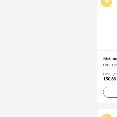
%
Мебель
EAB - Ев
Розн. це
150,86