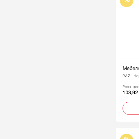
%
Мебель
BAZ - Че
Розн. це
103,92