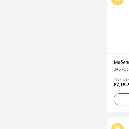
Мебел
BAB - Б
Розн. це
87,16 