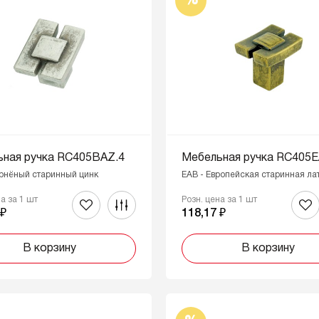
%
ная ручка RC405BAZ.4
Мебельная ручка RC405E
рнёный старинный цинк
EAB - Европейская старинная ла
на за 1 шт
Розн. цена за 1 шт
 ₽
118,17 ₽
В корзину
В корзину