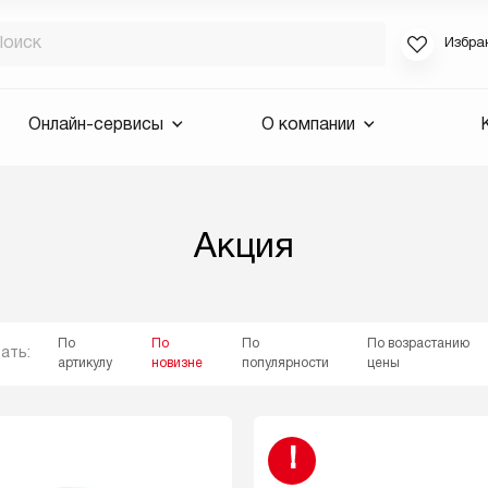
Избра
Если вы за
Онлайн-сервисы
О компании
для смены 
будут высла
Выслать 
Акция
E-mail
По
По
По
По возрастанию
ать:
артикулу
новизне
популярности
цены
!