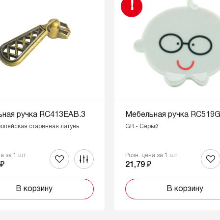
!
ная ручка RC413EAB.3
Мебельная ручка RC519G
ропейская старинная латунь
GR - Серый
на за 1 шт
Розн. цена за 1 шт
 ₽
21,79 ₽
В корзину
В корзину