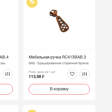
%
AB.4
Мебельная ручка RC413BAB.3
тунь
BAB - Брашированная старинная бронза
Розн. цена за 1 шт
113,98 ₽
В корзину