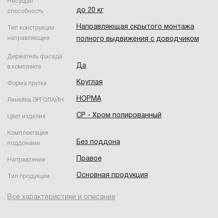
Несущая
до 20 кг
способность
Направляющая скрытого монтажа
Тип конструкции
направляющих
полного выдвижения с доводчиком
Держатель фасада
Да
в комплекте
Круглая
Форма прутка
НОРМА
Линейка ЭРГОЛАЙН
CP - Хром полированный
Цвет изделия
Комплектация
Без поддона
поддонами
Правое
Направление
Основная продукция
Тип продукции
Все характеристики и описание