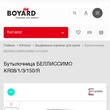
Восстановление пароля
 забыли пароль, введите E-Mail. Контрольная
 для смены пароля, а также ваши регистрационные
 будут высланы вам по E-Mail.
Каталог
ть ссылку для восстановления
Главная
Каталог
Выдвижные корзины для кухни
Бутылочница
БЕЛЛИССИМО KR08/1/3/150/R
Бутылочница БЕЛЛИССИМО
KR08/1/3/150/R
Выслать
ХИТ