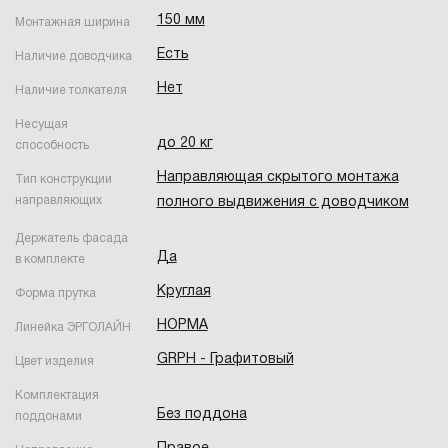
150 мм
Монтажная ширина
Есть
Наличие доводчика
Нет
Наличие толкателя
Несущая
до 20 кг
способность
Направляющая скрытого монтажа
Тип конструкции
направляющих
полного выдвижения с доводчиком
Держатель фасада
Да
в комплекте
Круглая
Форма прутка
НОРМА
Линейка ЭРГОЛАЙН
GRPH - Графитовый
Цвет изделия
Комплектация
Без поддона
поддонами