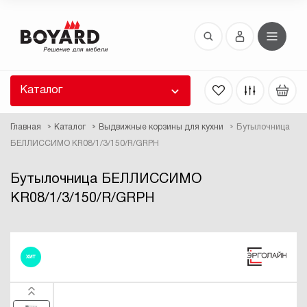
Восстановление пароля
 забыли пароль, введите E-Mail. Контрольная
 для смены пароля, а также ваши регистрационные
 будут высланы вам по E-Mail.
Каталог
ть ссылку для восстановления
Главная
Каталог
Выдвижные корзины для кухни
Бутылочница
БЕЛЛИССИМО KR08/1/3/150/R/GRPH
Бутылочница БЕЛЛИССИМО
KR08/1/3/150/R/GRPH
Выслать
ХИТ