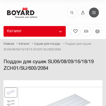
Восстановление пароля
 забыли пароль, введите E-Mail. Контрольная
 для смены пароля, а также ваши регистрационные
 будут высланы вам по E-Mail.
Каталог
ть ссылку для восстановления
Главная
Каталог
Сушки для посуды
Поддон для сушек
SU06/08/09/16/18/19 ZCH01/SU/600/2084
Поддон для сушек SU06/08/09/16/18/19
ZCH01/SU/600/2084
Выслать