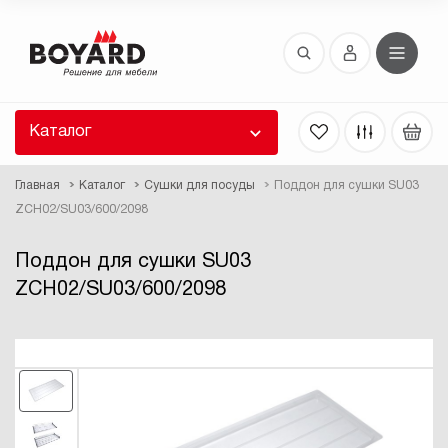
Восстановление пароля
 забыли пароль, введите E-Mail. Контрольная
 для смены пароля, а также ваши регистрационные
 будут высланы вам по E-Mail.
Каталог
ть ссылку для восстановления
Главная
Каталог
Сушки для посуды
Поддон для сушки SU03
ZCH02/SU03/600/2098
Поддон для сушки SU03
ZCH02/SU03/600/2098
Выслать