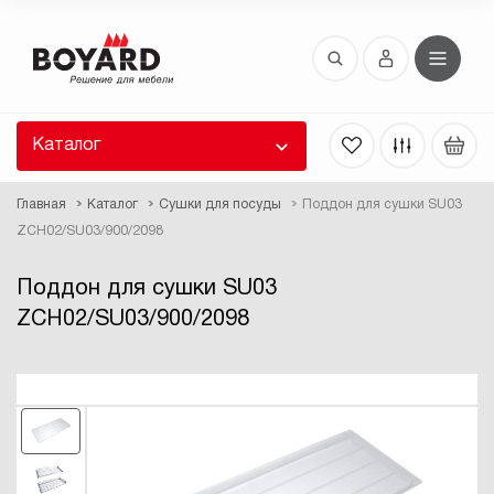
Восстановление пароля
 забыли пароль, введите E-Mail. Контрольная
 для смены пароля, а также ваши регистрационные
 будут высланы вам по E-Mail.
Каталог
ть ссылку для восстановления
Главная
Каталог
Сушки для посуды
Поддон для сушки SU03
ZCH02/SU03/900/2098
Поддон для сушки SU03
ZCH02/SU03/900/2098
Выслать