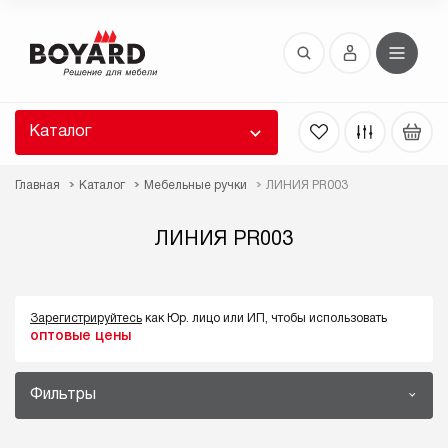
Восстановление пароля
 забыли пароль, введите E-Mail. Контрольная
 для смены пароля, а также ваши регистрационные
 будут высланы вам по E-Mail.
Каталог
ть ссылку для восстановления
Главная
Каталог
Мебельные ручки
ЛИНИЯ PR003
ЛИНИЯ PR003
Зарегистрируйтесь
как Юр. лицо или ИП, чтобы использовать
оптовые цены
Выслать
Фильтры