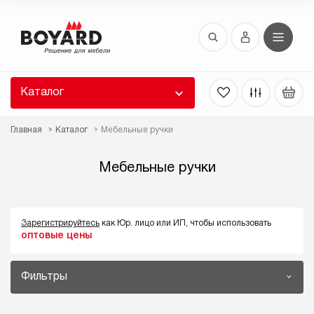
Восстановление пароля
 забыли пароль, введите E-Mail. Контрольная
 для смены пароля, а также ваши регистрационные
 будут высланы вам по E-Mail.
Каталог
ть ссылку для восстановления
Главная
Каталог
Мебельные ручки
Мебельные ручки
Зарегистрируйтесь
как Юр. лицо или ИП, чтобы использовать
оптовые цены
Выслать
Фильтры