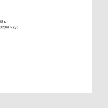
0
58 кг
00288 м.куб.