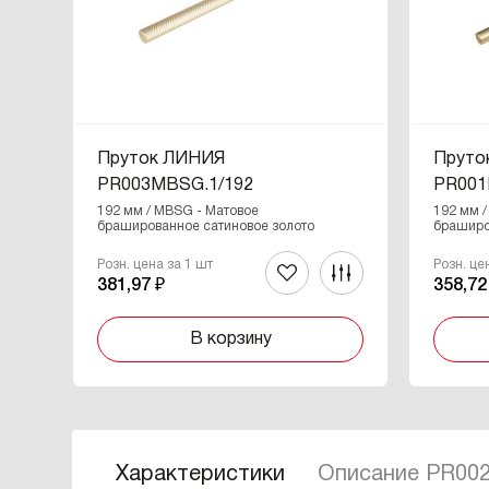
Пруток ЛИНИЯ
Прут
PR003MBSG.1/192
PR001
192 мм / MBSG - Матовое
192 мм 
брашированное сатиновое золото
браширо
Розн. цена за 1 шт
Розн. це
381,97 ₽
358,72
В корзину
Характеристики
Описание PR00