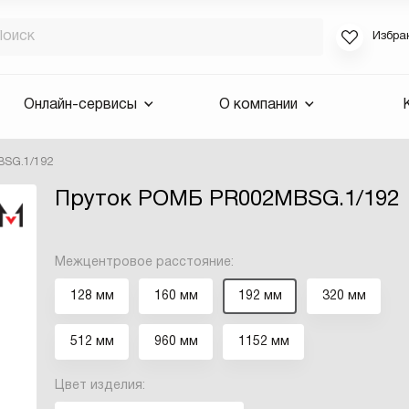
Избра
Если вы за
Онлайн-сервисы
О компании
для смены 
будут высла
BSG.1/192
Выслать 
Пруток РОМБ PR002MBSG.1/192
E-mail
Межцентровое расстояние:
128 мм
160 мм
192 мм
320 мм
512 мм
960 мм
1152 мм
Цвет изделия: