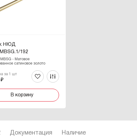
ок НЮД
MBSG.1/192
/ MBSG - Матовое
ванное сатиновое золото
на за 1 шт
 ₽
В корзину
2
Документация
Наличие