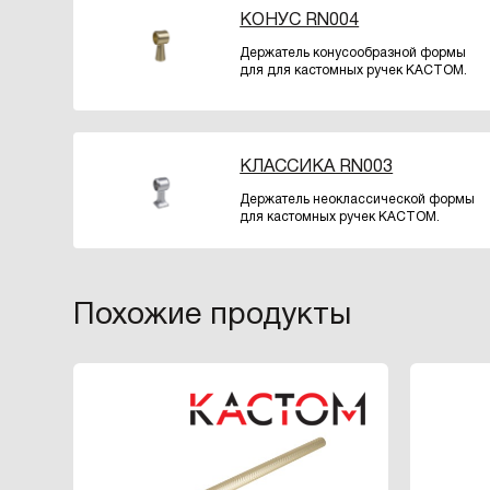
КОНУС RN004
Держатель конусообразной формы
для для кастомных ручек КАСТОМ.
КЛАССИКА RN003
Держатель неоклассической формы
для кастомных ручек КАСТОМ.
Похожие продукты