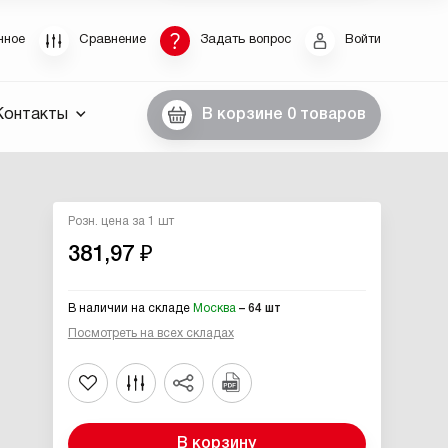
Восстановление пароля
нное
Сравнение
Задать вопрос
Войти
были пароль, введите E-Mail. Контрольная строка
Контакты
В корзине
0 товаров
пароля, а также ваши регистрационные данные,
ны вам по E-Mail.
ссылку для восстановления
Розн. цена за 1 шт
381,97 ₽
В наличии на складе
Москва
– 64 шт
Посмотреть на всех складах
Выслать
В корзину