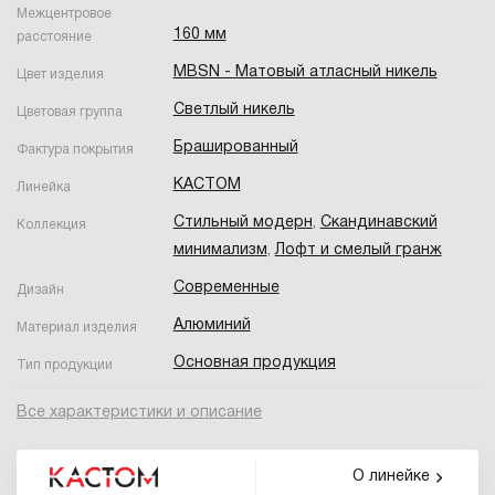
Межцентровое
160 мм
расстояние
MBSN - Матовый атласный никель
Цвет изделия
Светлый никель
Цветовая группа
Брашированный
Фактура покрытия
КАСТОМ
Линейка
Стильный модерн
,
Скандинавский
Коллекция
минимализм
,
Лофт и смелый гранж
Современные
Дизайн
Алюминий
Материал изделия
Основная продукция
Тип продукции
Все характеристики и описание
О линейке