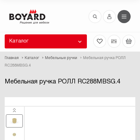
Восстановление пароля
 забыли пароль, введите E-Mail. Контрольная
 для смены пароля, а также ваши регистрационные
 будут высланы вам по E-Mail.
Каталог
ть ссылку для восстановления
Главная
Каталог
Мебельные ручки
Мебельная ручка РОЛЛ
RC288MBSG.4
Мебельная ручка РОЛЛ RC288MBSG.4
Выслать