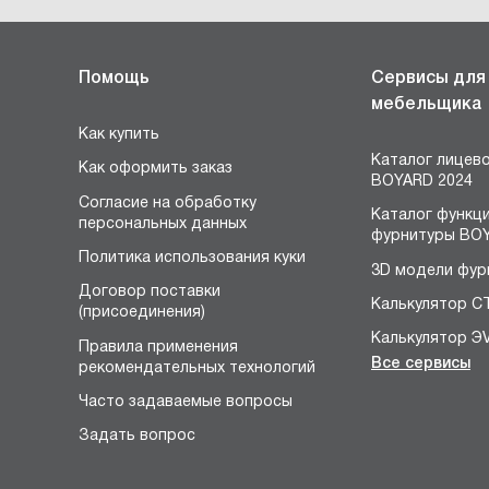
Помощь
Сервисы для
мебельщика
Как купить
Каталог лицев
Как оформить заказ
BOYARD 2024
Согласие на обработку
Каталог функц
персональных данных
фурнитуры BOY
Политика использования куки
3D модели фур
Договор поставки
Калькулятор С
(присоединения)
Калькулятор Э
Правила применения
Все сервисы
рекомендательных технологий
Конструктор 
я
Часто задаваемые вопросы
Расчёт устано
размеров петл
Задать вопрос
Конфигуратор 
НЕО