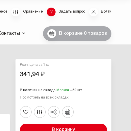
Восстановление пароля
нное
Сравнение
Задать вопрос
Войти
были пароль, введите E-Mail. Контрольная строка
Контакты
В корзине
0 товаров
пароля, а также ваши регистрационные данные,
ны вам по E-Mail.
ссылку для восстановления
Розн. цена за 1 шт
341,94 ₽
В наличии на складе
Москва
– 89 шт
Посмотреть на всех складах
Выслать
В корзину