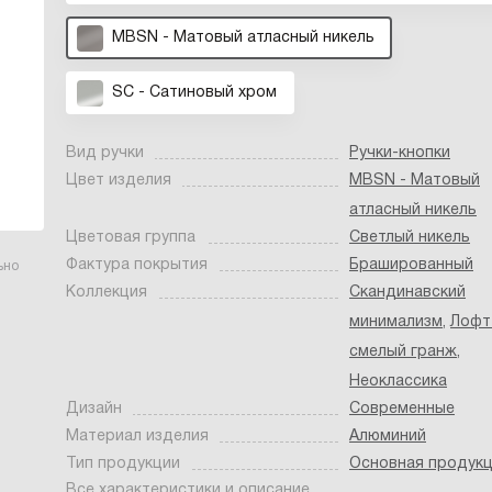
MBSN - Матовый атласный никель
SC - Сатиновый хром
Вид ручки
Ручки-кнопки
Цвет изделия
MBSN - Матовый
атласный никель
Цветовая группа
Светлый никель
Фактура покрытия
Брашированный
ьно
Коллекция
Скандинавский
минимализм
,
Лофт
смелый гранж
,
Неоклассика
Дизайн
Современные
Материал изделия
Алюминий
Тип продукции
Основная продук
Все характеристики и описание