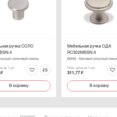
ьная ручка СОЛО
Мебельная ручка ОДА
BSN.4
RC302MBSN.4
тласный сатиновый никель
MBSN - Матовый атласный нике
на за 1 шт
Розн. цена за 1 шт
 ₽
311,77 ₽
В корзину
В корзину