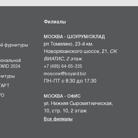
Филиалы
МОСКВА - ШОУРУМ/СКЛАД
рп Томилино, 23-й км.
ой фурнитуры
Новорязанского шоссе, 21,
СК
ВИАТИС, 2 этаж
иональной
+7 (495) 64-05-225
ARD 2024
moscow@boyard.biz
нитуры
ПН-ПТ с 8:30 до 17:30
ТАРТ
VO
МОСКВА - ОФИС
ул. Нижняя Сыромятническая,
БЛОКИ
10, стр. 10, 2 этаж
вочных
+7 (495) 64-05-225
Все филиалы
и
moscow@boyard.biz
комплектов
ПН-ПТ с 9:00 до 18:00