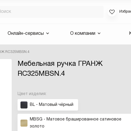
Избра
Если вы за
Онлайн-сервисы
О компании
для смены 
будут высла
АНЖ RC325MBSN.4
Выслать 
Мебельная ручка ГРАНЖ
E-mail
RC325MBSN.4
Цвет изделия:
BL - Матовый чёрный
MBSG - Матовое брашированное сатиновое
золото