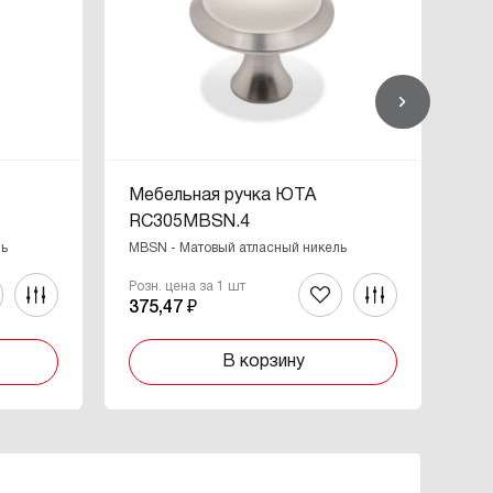
Мебельная ручка ЮТА
Ме
RC305MBSN.4
RC
ль
MBSN - Матовый атласный никель
MBS
Розн. цена за 1 шт
Роз
375,47 ₽
36
В корзину