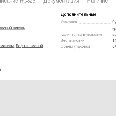
исание RC325
Документация
Наличие
Дополнительные
Упаковка
Р
ласный никель
к
Количество в упаковке
5
Вес упаковки
1.
,
имализм
Лофт и смелый
Объем упаковки
0.
я