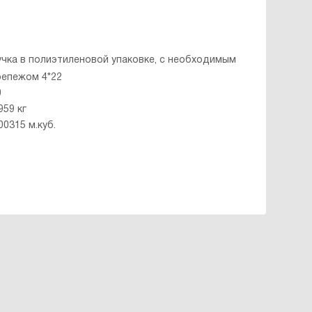
учка в полиэтиленовой упаковке, с необходимым
репежом 4*22
0
959 кг
00315 м.куб.