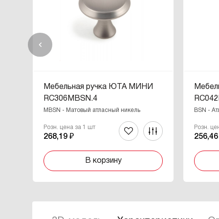
Мебельная ручка ЮТА МИНИ
Мебел
RC306MBSN.4
RC042
MBSN - Матовый атласный никель
BSN - А
Розн. цена за 1 шт
Розн. це
268,19 ₽
256,46
В корзину