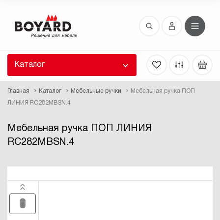
Восстановление пароля
 забыли пароль, введите E-Mail. Контрольная
 для смены пароля, а также ваши регистрационные
 будут высланы вам по E-Mail.
Каталог
ть ссылку для восстановления
Главная
Каталог
Мебельные ручки
Мебельная ручка ПОП
ЛИНИЯ RC282MBSN.4
Мебельная ручка ПОП ЛИНИЯ
RC282MBSN.4
Выслать