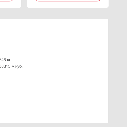
0
748 кг
00315 м.куб.