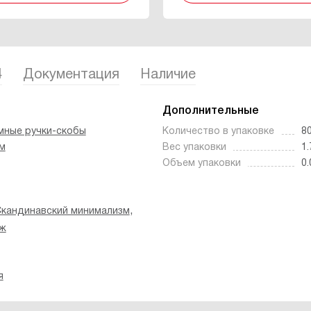
4
Документация
Наличие
Дополнительные
мные ручки-скобы
Количество в упаковке
8
м
Вес упаковки
1.
Объем упаковки
0.
,
кандинавский минимализм
нж
я