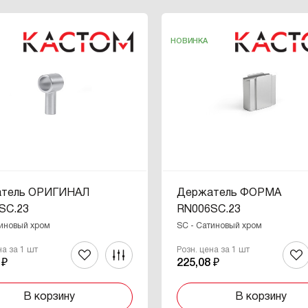
НОВИНКА
тель ОРИГИНАЛ
Держатель ФОРМА
SC.23
RN006SC.23
тиновый хром
SC - Сатиновый хром
на за 1 шт
Розн. цена за 1 шт
 ₽
225,08 ₽
В корзину
В корзину