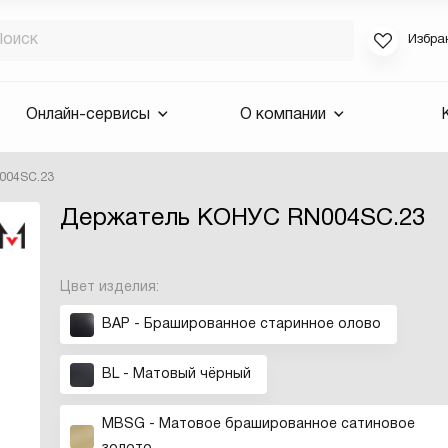
Избра
Если вы за
Онлайн-сервисы
О компании
для смены 
будут высла
004SC.23
Выслать 
Держатель КОНУС RN004SC.23
E-mail
Цвет изделия:
BAP - Брашированное старинное олово
BL - Матовый чёрный
MBSG - Матовое брашированное сатиновое