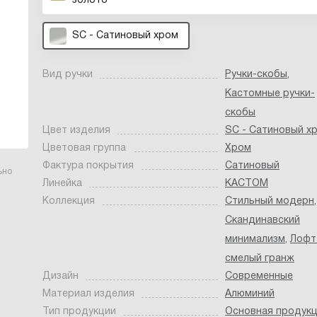
золото
SC - Сатиновый хром
Вид ручки
Ручки-скобы
,
Кастомные ручки-
скобы
Цвет изделия
SC - Сатиновый х
Цветовая группа
Хром
Фактура покрытия
Сатиновый
ьно
Линейка
КАСТОМ
Коллекция
Стильный модерн
,
Скандинавский
минимализм
,
Лофт
смелый гранж
Дизайн
Современные
Материал изделия
Алюминий
Тип продукции
Основная продук