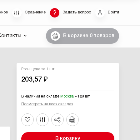
Восстановление пароля
нное
Сравнение
Задать вопрос
Войти
были пароль, введите E-Mail. Контрольная строка
Контакты
В корзине
0 товаров
пароля, а также ваши регистрационные данные,
ны вам по E-Mail.
ссылку для восстановления
Розн. цена за 1 шт
203,57 ₽
В наличии на складе
Москва
– 123 шт
Посмотреть на всех складах
Выслать
В корзину