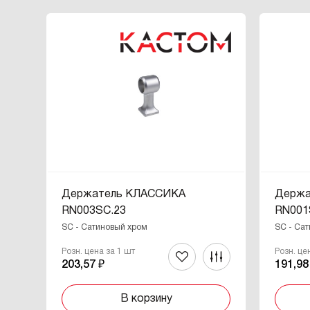
Держатель КЛАССИКА
Держа
RN003SC.23
RN001
SC - Сатиновый хром
SC - Са
Розн. цена за 1 шт
Розн. це
203,57 ₽
191,98
В корзину