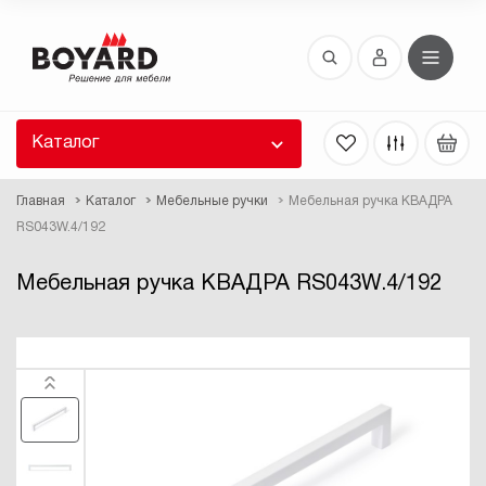
Восстановление пароля
 забыли пароль, введите E-Mail. Контрольная
 для смены пароля, а также ваши регистрационные
 будут высланы вам по E-Mail.
Каталог
ть ссылку для восстановления
Главная
Каталог
Мебельные ручки
Мебельная ручка КВАДРА
RS043W.4/192
Мебельная ручка КВАДРА RS043W.4/192
Выслать