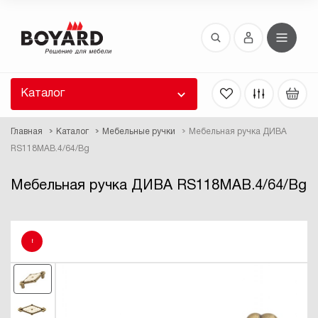
Восстановление пароля
 забыли пароль, введите E-Mail. Контрольная
 для смены пароля, а также ваши регистрационные
 будут высланы вам по E-Mail.
Каталог
ть ссылку для восстановления
Главная
Каталог
Мебельные ручки
Мебельная ручка ДИВА
RS118MAB.4/64/Bg
Мебельная ручка ДИВА RS118MAB.4/64/Bg
!
Выслать