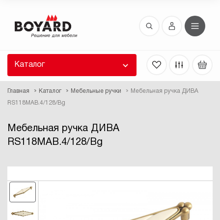
Восстановление пароля
 забыли пароль, введите E-Mail. Контрольная
 для смены пароля, а также ваши регистрационные
 будут высланы вам по E-Mail.
Каталог
ть ссылку для восстановления
Главная
Каталог
Мебельные ручки
Мебельная ручка ДИВА
RS118MAB.4/128/Bg
Мебельная ручка ДИВА
RS118MAB.4/128/Bg
Выслать