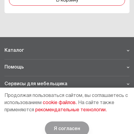
В корзину
Каталог
Помощь
Сервисы для мебельщика
Продолжая пользоваться сайтом, вы соглашаетесь с
Филиалы
использованием
cookie файлов.
На сайте также
применяются
рекомендательные технологии.
МОСКВА - ШОУРУМ/СКЛАД
рп Томилино, 23-й км. Новорязанского шоссе, 21,
СК
ВИАТИС, 2 этаж
Я согласен
© BOYARD | Решение для мебели
+7 (495) 64-05-225
moscow@boyard.biz