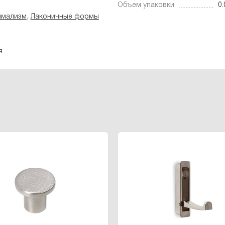
Объем упаковки
0.
,
имализм
Лаконичные формы
я