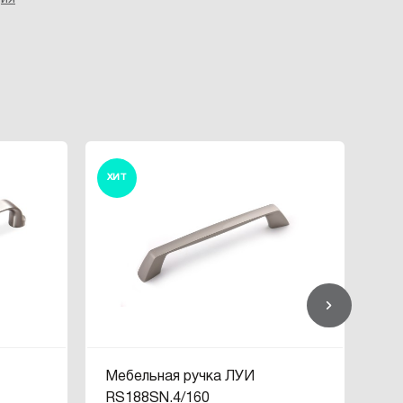
ХИТ
ХИ
Мебельная ручка ЛУИ
Ме
RS188SN.4/160
RS