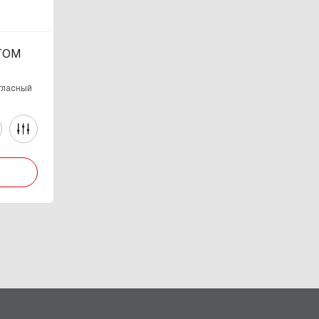
НТОМ
тласный