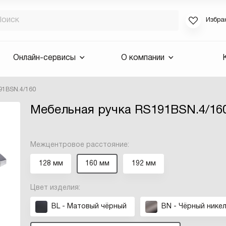
Избра
Если вы за
Онлайн-сервисы
О компании
для смены 
будут высла
91BSN.4/160
Выслать 
Мебельная ручка RS191BSN.4/16
E-mail
Межцентровое расстояние:
128 мм
160 мм
192 мм
Цвет изделия:
BL - Матовый чёрный
BN - Чёрный нике