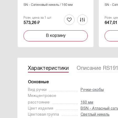
SN - Cатиновый никель / 160 мм
SN - Cат
Розн. цена за 1 шт
Розн. це
573,26 ₽
647,01
В корзину
Характеристики
Описание RS19
Основные
Вид ручки
Ручки-скобы
Межцентровое
расстояние
160 мм
Цвет изделия
BSN - Атласный сат
Цветовая группа
Светлый никель