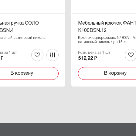
ьная ручка СОЛО
Мебельный крючок ФА
BSN.4
K100BSN.12
тласный сатиновый никель
Крючок однорожковый / BSN - А
сатиновый никель / до 15 кг
на за 1 шт
Розн. цена за 1 шт
 ₽
512,92 ₽
В корзину
В корзину