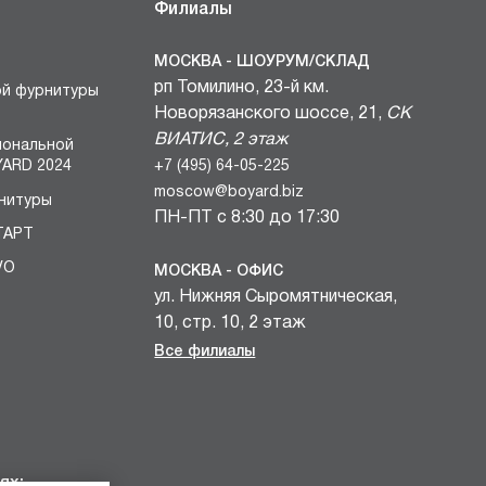
Филиалы
МОСКВА - ШОУРУМ/СКЛАД
рп Томилино, 23-й км.
ой фурнитуры
Новорязанского шоссе, 21,
СК
ВИАТИС, 2 этаж
иональной
+7 (495) 64-05-225
ARD 2024
moscow@boyard.biz
нитуры
ПН-ПТ с 8:30 до 17:30
ТАРТ
VO
МОСКВА - ОФИС
ул. Нижняя Сыромятническая,
БЛОКИ
10, стр. 10, 2 этаж
вочных
+7 (495) 64-05-225
Все филиалы
и
moscow@boyard.biz
комплектов
ПН-ПТ с 9:00 до 18:00
учек КАСТОМ
САНКТ-ПЕТЕРБУРГ - ШОУРУМ
мебельных
проспект Металлистов, 7,
ях: