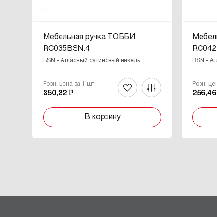
Мебельная ручка ТОББИ
Мебел
RC035BSN.4
RC042
BSN - Атласный сатиновый никель
BSN - А
Розн. цена за 1 шт
Розн. це
350,32 ₽
256,46
В корзину