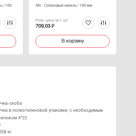
ь / 160
SN - Cатиновый никель / 160 мм
MBS
мм
Розн. цена за 1 шт
Роз
709,03 ₽
49
В корзину
учка-скоба
учка в полиэтиленовой упаковке, с необходимым
репежом 4*22
0
058 кг