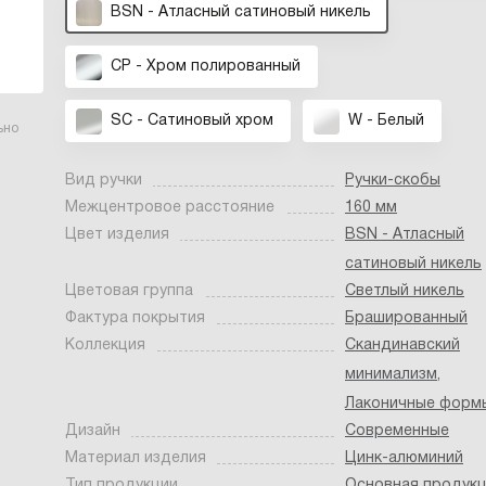
BSN - Атласный сатиновый никель
CP - Хром полированный
SC - Сатиновый хром
W - Белый
ьно
Вид ручки
Ручки-скобы
Межцентровое расстояние
160 мм
Цвет изделия
BSN - Атласный
сатиновый никель
Цветовая группа
Светлый никель
Фактура покрытия
Брашированный
Коллекция
Скандинавский
минимализм
,
Лаконичные форм
Дизайн
Современные
Материал изделия
Цинк-алюминий
Тип продукции
Основная продук