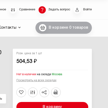
Восстановление пароля
нное
Сравнение
Задать вопрос
Войти
были пароль, введите E-Mail. Контрольная строка
Контакты
В корзине
0 товаров
пароля, а также ваши регистрационные данные,
ны вам по E-Mail.
ссылку для восстановления
0
Розн. цена за 1 шт
504,53 ₽
Нет в наличии
на складе
Москва
Посмотреть на всех складах
Выслать
ль
В корзину