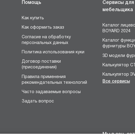
Помощь
Сервисы для
мебельщика
Как купить
Каталог лицев
Как оформить заказ
BOYARD 2024
Согласие на обработку
Каталог функц
персональных данных
фурнитуры BOY
Политика использования куки
3D модели фур
Договор поставки
Калькулятор С
(присоединения)
Калькулятор Э
Правила применения
Все сервисы
рекомендательных технологий
Конструктор 
я
Часто задаваемые вопросы
Расчёт устано
размеров петл
Задать вопрос
Конфигуратор 
НЕО
Конструктор р
Конфигуратор 
Мы в соц. сет