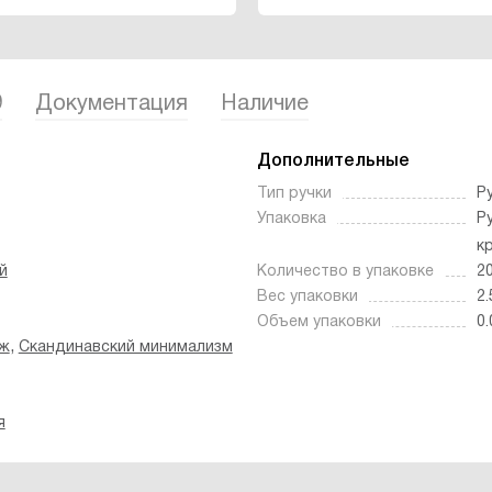
9
Документация
Наличие
Дополнительные
Тип ручки
Р
Упаковка
Р
к
й
Количество в упаковке
2
Вес упаковки
2.
Объем упаковки
0.
,
нж
Скандинавский минимализм
я