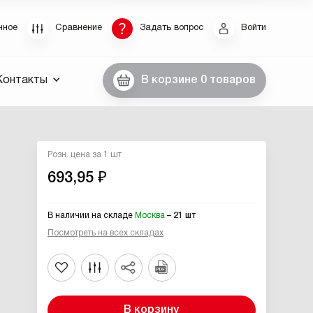
Восстановление пароля
нное
Сравнение
Задать вопрос
Войти
были пароль, введите E-Mail. Контрольная строка
Контакты
В корзине
0 товаров
пароля, а также ваши регистрационные данные,
ны вам по E-Mail.
ссылку для восстановления
Розн. цена за 1 шт
693,95 ₽
В наличии на складе
Москва
– 21 шт
Посмотреть на всех складах
Выслать
В корзину