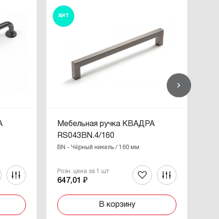
ХИТ
ХИ
А
Мебельная ручка КВАДРА
Ме
RS043BN.4/160
RS
BN - Чёрный никель / 160 мм
BL 
Розн. цена за 1 шт
Роз
647,01 ₽
53
В корзину