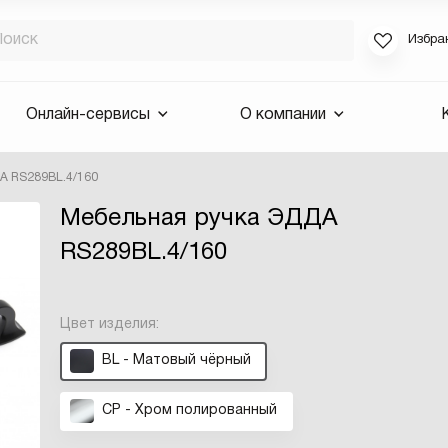
Избра
Если вы за
Онлайн-сервисы
О компании
для смены 
будут высла
А RS289BL.4/160
Выслать 
Мебельная ручка ЭДДА
E-mail
RS289BL.4/160
Цвет изделия:
BL - Матовый чёрный
CP - Хром полированный