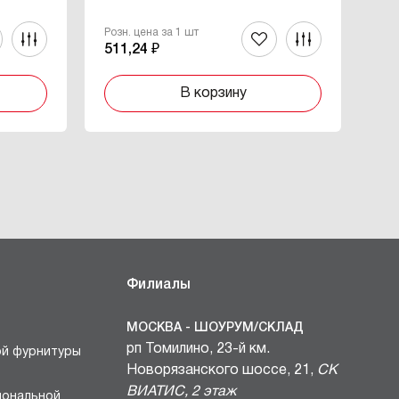
Розн. цена за 1 шт
Роз
511,24 ₽
24
В корзину
Филиалы
МОСКВА - ШОУРУМ/СКЛАД
рп Томилино, 23-й км.
ой фурнитуры
Новорязанского шоссе, 21,
СК
ВИАТИС, 2 этаж
иональной