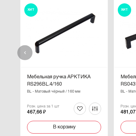
ХИТ
ХИТ
Мебельная ручка АРКТИКА
Мебел
RS296BL.4/160
RS043
BL - Матовый чёрный / 160 мм
BL - Мат
Розн. цена за 1 шт
Розн. це
467,66 ₽
481,07
В корзину