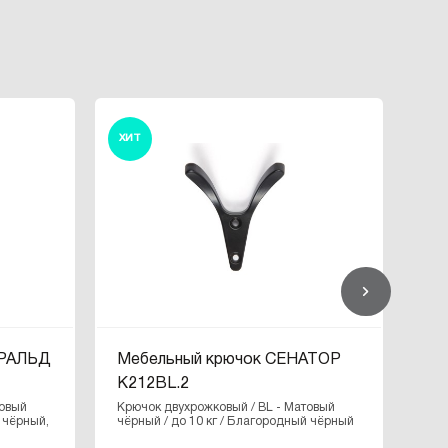
ХИТ
ЕРАЛЬД
Мебельный крючок СЕНАТОР
Ме
K212BL.2
Крю
чёр
товый
Крючок двухрожковый / BL - Матовый
 чёрный,
чёрный / до 10 кг / Благородный чёрный