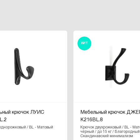
ХИТ
ьный крючок ЛУИС
Мебельный крючок ДЖ
L.2
K216BL.8
однорожковый / BL - Матовый
Крючок двухрожковый / BL - Ма
чёрный / до 15 кг / Благородный
Скандинавский минимализм