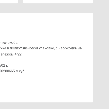
учка-скоба
учка в полиэтиленовой упаковке, с необходимым
репежом 4*22
0
502 кг
00280665 м.куб.