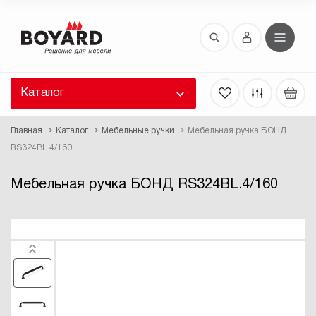
Восстановление пароля
 забыли пароль, введите E-Mail. Контрольная
 для смены пароля, а также ваши регистрационные
 будут высланы вам по E-Mail.
Каталог
ть ссылку для восстановления
Главная
Каталог
Мебельные ручки
Мебельная ручка БОНД
RS324BL.4/160
Мебельная ручка БОНД RS324BL.4/160
Выслать