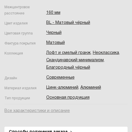
Межцентровое
160 мм
расстояние
BL - Матовый чёрный
Цвет изделия
Черный
Цветовая группа
Матовый
Фактура покрытия
Лофт и смелый гранж
,
Неоклассика
,
Коллекция
Скандинавский минимализм
,
Благородный чёрный
Современные
Дизайн
Цинк-алюминий
,
Алюминий
Материал изделия
Основная продукция
Тип продукции
Все характеристики и описание
Способы получения заказа