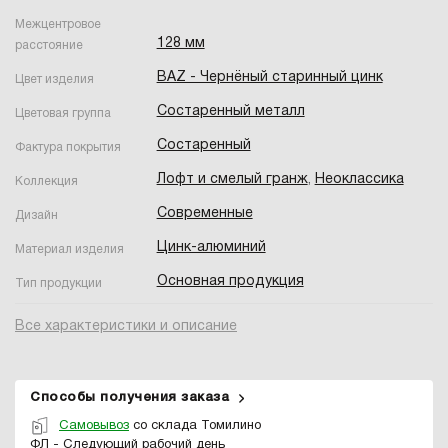
Межцентровое
128 мм
расстояние
BAZ - Чернёный старинный цинк
Цвет изделия
Состаренный металл
Цветовая группа
Состаренный
Фактура покрытия
Лофт и смелый гранж
,
Неоклассика
Коллекция
Современные
Дизайн
Цинк-алюминий
Материал изделия
Основная продукция
Тип продукции
Все характеристики и описание
Способы получения заказа
Самовывоз
со склада Томилино
ФЛ - Следующий рабочий день