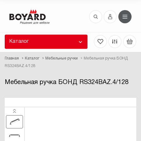
Восстановление пароля
 забыли пароль, введите E-Mail. Контрольная
 для смены пароля, а также ваши регистрационные
 будут высланы вам по E-Mail.
Каталог
ть ссылку для восстановления
Главная
Каталог
Мебельные ручки
Мебельная ручка БОНД
RS324BAZ.4/128
Мебельная ручка БОНД RS324BAZ.4/128
Выслать