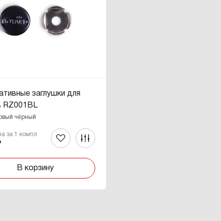
ативные заглушки для
в RZ001BL
товый чёрный
на за 1 компл
₽
В корзину