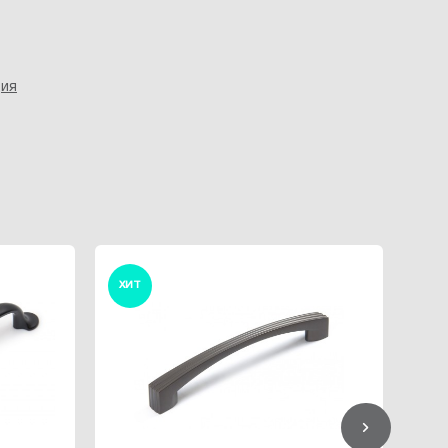
ция
ХИТ
ХИ