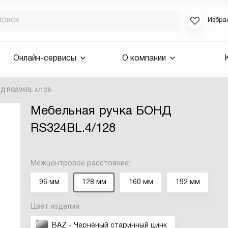
Избра
Если вы за
Онлайн-сервисы
О компании
для смены 
будут высла
Д RS324BL.4/128
Выслать 
Мебельная ручка БОНД
E-mail
RS324BL.4/128
Межцентровое расстояние:
96 мм
128 мм
160 мм
192 мм
Цвет изделия:
BAZ - Чернёный старинный цинк