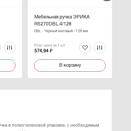
Ь
Мебельная ручка ЭРИКА
Ме
RS270DBL.4/128
RS
DBL - Чёрный матовый / 128 мм
BL 
Розн. цена за 1 шт
Роз
574,94 ₽
39
В корзину
учка в полиэтиленовой упаковке, с необходимым