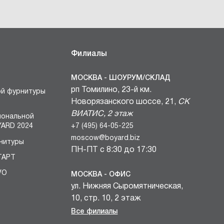
Филиалы
МОСКВА - ШОУРУМ/СКЛАД
рп Томилино, 23-й км.
ой фурнитуры
Новорязанского шоссе, 21,
СК
ВИАТИС, 2 этаж
иональной
+7 (495) 64-05-225
ARD 2024
moscow@boyard.biz
нитуры
ПН-ПТ с 8:30 до 17:30
ТАРТ
VO
МОСКВА - ОФИС
ул. Нижняя Сыромятническая,
БЛОКИ
10, стр. 10, 2 этаж
вочных
+7 (495) 64-05-225
Все филиалы
и
moscow@boyard.biz