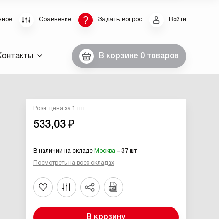
Восстановление пароля
нное
Сравнение
Задать вопрос
Войти
были пароль, введите E-Mail. Контрольная строка
Контакты
В корзине
0 товаров
пароля, а также ваши регистрационные данные,
ны вам по E-Mail.
ссылку для восстановления
Розн. цена за 1 шт
533,03 ₽
В наличии на складе
Москва
– 37 шт
Посмотреть на всех складах
Выслать
В корзину