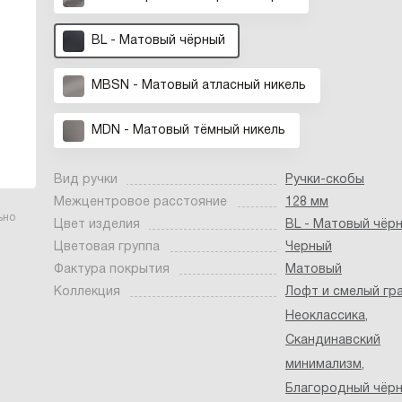
BL - Матовый чёрный
MBSN - Матовый атласный никель
MDN - Матовый тёмный никель
Вид ручки
Ручки-скобы
Межцентровое расстояние
128 мм
ьно
Цвет изделия
BL - Матовый чёр
Цветовая группа
Черный
Фактура покрытия
Матовый
Коллекция
Лофт и смелый гр
Неоклассика
,
Скандинавский
минимализм
,
Благородный чёр