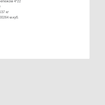
репежом 4*22
0
537 кг
00264 м.куб.