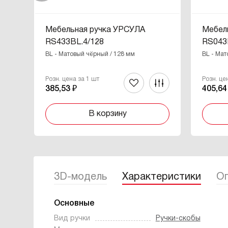
Мебельная ручка УРСУЛА
Мебел
RS433BL.4/128
RS043
BL - Матовый чёрный / 128 мм
BL - Мат
Розн. цена за 1 шт
Розн. це
385,53 ₽
405,64
В корзину
3D-модель
Характеристики
Оп
Основные
Вид ручки
Ручки-скобы