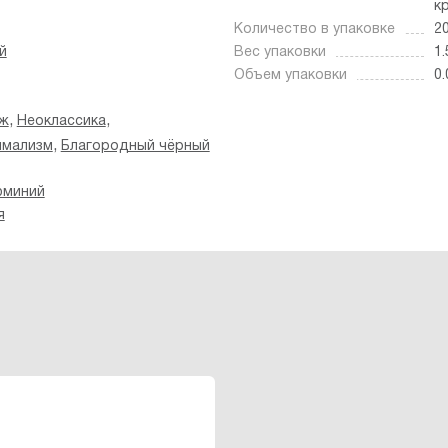
к
Количество в упаковке
2
й
Вес упаковки
1.
Объем упаковки
0.
,
,
нж
Неоклассика
,
имализм
Благородный чёрный
юминий
я