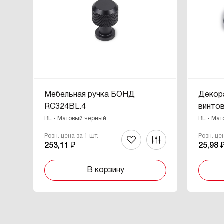
Мебельная ручка БОНД
Декор
RC324BL.4
винто
BL - Матовый чёрный
BL - Ма
Розн. цена за 1 шт.
Розн. це
253,11 ₽
25,98 
В корзину