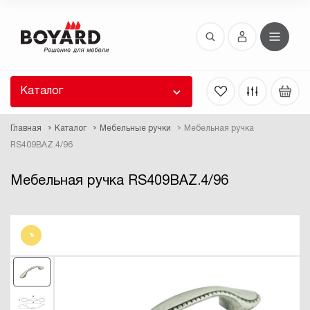
Восстановление пароля
 забыли пароль, введите E-Mail. Контрольная
 для смены пароля, а также ваши регистрационные
 будут высланы вам по E-Mail.
Каталог
ть ссылку для восстановления
Главная
Каталог
Мебельные ручки
Мебельная ручка
RS409BAZ.4/96
Мебельная ручка RS409BAZ.4/96
%
Выслать