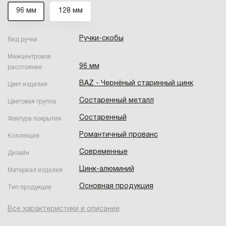
96 мм
128 мм
Ручки-скобы
Вид ручки
Межцентровое
96 мм
расстояние
BAZ - Чернёный старинный цинк
Цвет изделия
Состаренный металл
Цветовая группа
Состаренный
Фактура покрытия
Романтичный прованс
Коллекция
Современные
Дизайн
Цинк-алюминий
Материал изделия
Основная продукция
Тип продукции
Все характеристики и описание