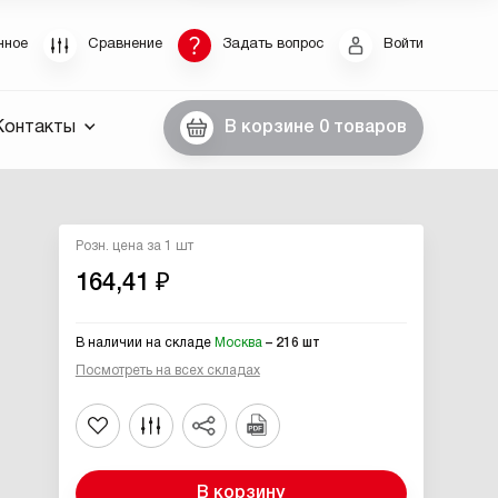
Восстановление пароля
нное
Сравнение
Задать вопрос
Войти
были пароль, введите E-Mail. Контрольная строка
Контакты
В корзине
0 товаров
пароля, а также ваши регистрационные данные,
ны вам по E-Mail.
ссылку для восстановления
Розн. цена за 1 шт
164,41 ₽
В наличии на складе
Москва
– 216 шт
Посмотреть на всех складах
Выслать
В корзину