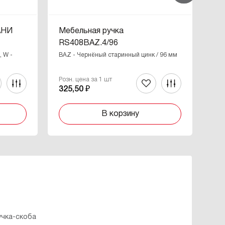
АНИ
Мебельная ручка
Ме
RS408BAZ.4/96
RS
 W -
BAZ - Чернёный старинный цинк / 96 мм
BAZ
Розн. цена за 1 шт
Роз
325,50 ₽
21
В корзину
учка-скоба