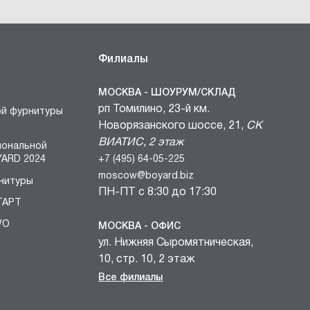
Филиалы
МОСКВА - ШОУРУМ/СКЛАД
рп Томилино, 23-й км.
ой фурнитуры
Новорязанского шоссе, 21,
СК
ВИАТИС, 2 этаж
иональной
+7 (495) 64-05-225
ARD 2024
moscow@boyard.biz
нитуры
ПН-ПТ с 8:30 до 17:30
ТАРТ
VO
МОСКВА - ОФИС
ул. Нижняя Сыромятническая,
БЛОКИ
10, стр. 10, 2 этаж
вочных
+7 (495) 64-05-225
Все филиалы
и
moscow@boyard.biz
комплектов
ПН-ПТ с 9:00 до 18:00