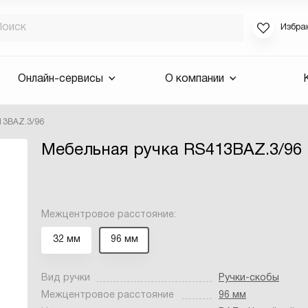
Избра
Если вы за
Онлайн-сервисы
О компании
для смены 
будут высла
13BAZ.3/96
Выслать 
Мебельная ручка RS413BAZ.3/96
E-mail
Межцентровое расстояние:
32 мм
96 мм
Вид ручки
Ручки-скобы
Межцентровое расстояние
96 мм