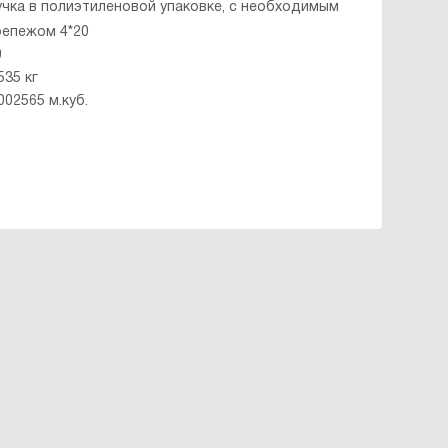
учка в полиэтиленовой упаковке, с необходимым
репежом 4*20
0
535 кг
002565 м.куб.