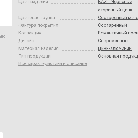
Цвет изделия
BAZ - Чернёный
старинный цинк
Цветовая группа
Состаренный мет
Фактура покрытия
Состаренный
Коллекция
Романтичный про
ьно
Дизайн
Современные
Материал изделия
Цинк-алюминий
Тип продукции
Основная продук
Все характеристики и описание