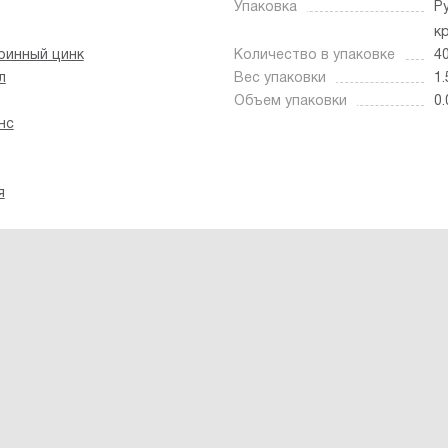
Упаковка
Р
к
ринный цинк
Количество в упаковке
4
л
Вес упаковки
1.
Объем упаковки
0.
нс
я