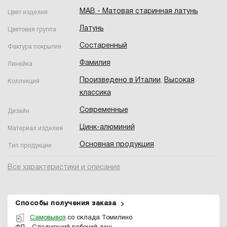
MAB - Матовая старинная латунь
Цвет изделия
Латунь
Цветовая группа
Состаренный
Фактура покрытия
Фамилия
Линейка
Произведено в Италии
,
Высокая
Коллекция
классика
Современные
Дизайн
Цинк-алюминий
Материал изделия
Основная продукция
Тип продукции
Все характеристики и описание
Способы получения заказа
Самовывоз
со склада Томилино