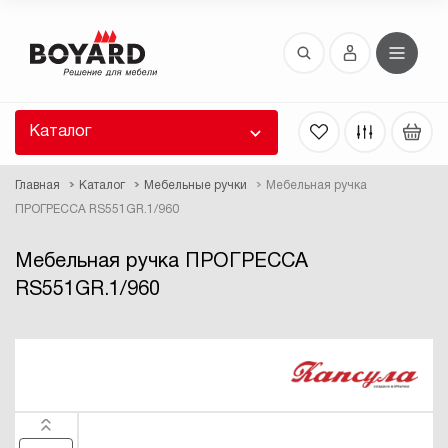
Восстановление пароля
 забыли пароль, введите E-Mail. Контрольная
 для смены пароля, а также ваши регистрационные
 будут высланы вам по E-Mail.
Каталог
ть ссылку для восстановления
Главная
Каталог
Мебельные ручки
Мебельная ручка
ПРОГРЕССА RS551GR.1/960
Мебельная ручка ПРОГРЕССА
RS551GR.1/960
Выслать