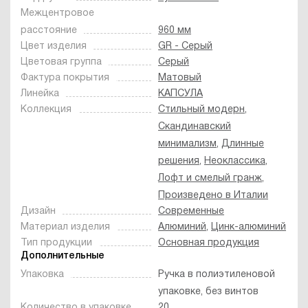
Межцентровое
расстояние
960 мм
Цвет изделия
GR - Серый
Цветовая группа
Серый
Фактура покрытия
Матовый
Линейка
КАПСУЛА
Коллекция
Стильный модерн
,
Скандинавский
минимализм
,
Длинные
решения
,
Неоклассика
,
Лофт и смелый гранж
,
Произведено в Италии
Дизайн
Современные
Материал изделия
Алюминий
,
Цинк-алюминий
Тип продукции
Основная продукция
Дополнительные
Упаковка
Ручка в полиэтиленовой
упаковке, без винтов
Количество в упаковке
20