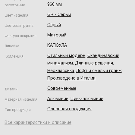
960 мм
расстояние
GR - Серый
Цвет изделия
Серый
Цветовая группа
Матовый
Фактура покрытия
КАПСУЛА
Линейка
Стильный модерн
,
Скандинавский
Коллекция
минимализм
,
Длинные решения
,
Неоклассика
,
Лофт и смелый гранж
,
Произведено в Италии
Современные
Дизайн
Алюминий
,
Цинк-алюминий
Материал изделия
Основная продукция
Тип продукции
Все характеристики и описание