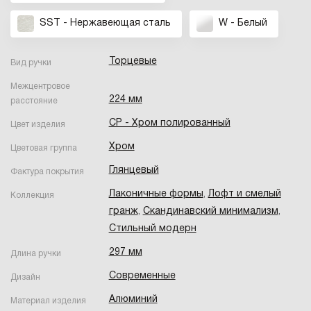
SST - Нержавеющая сталь
W - Белый
Торцевые
Вид ручки
Межцентровое
224 мм
расстояние
CP - Хром полированный
Цвет изделия
Хром
Цветовая группа
Глянцевый
Фактура покрытия
Лаконичные формы
,
Лофт и смелый
Коллекция
гранж
,
Скандинавский минимализм
,
Стильный модерн
297 мм
Длина ручки
Современные
Дизайн
Алюминий
Материал изделия