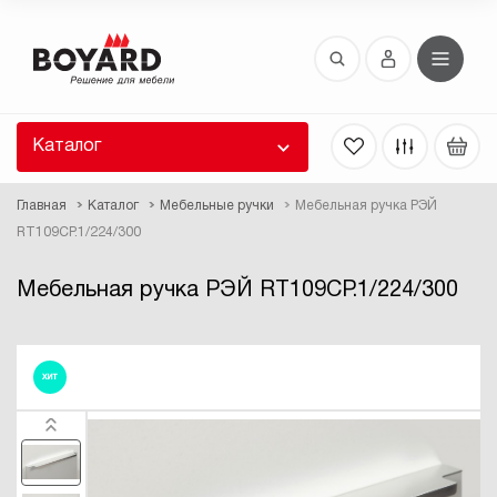
Восстановление пароля
 забыли пароль, введите E-Mail. Контрольная
 для смены пароля, а также ваши регистрационные
 будут высланы вам по E-Mail.
Каталог
ть ссылку для восстановления
Главная
Каталог
Мебельные ручки
Мебельная ручка РЭЙ
RT109CP.1/224/300
Мебельная ручка РЭЙ RT109CP.1/224/300
ХИТ
Выслать