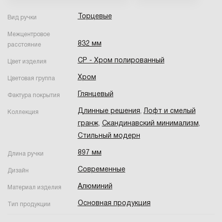
Торцевые
Вид ручки
Межцентровое
832 мм
расстояние
CP - Хром полированный
Цвет изделия
Хром
Цветовая группа
Глянцевый
Фактура покрытия
Длинные решения
,
Лофт и смелый
Коллекция
гранж
,
Скандинавский минимализм
,
Стильный модерн
897 мм
Длина ручки
Современные
Дизайн
Алюминий
Материал изделия
Основная продукция
Тип продукции