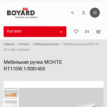
Восстановление пароля
 забыли пароль, введите E-Mail. Контрольная
 для смены пароля, а также ваши регистрационные
 будут высланы вам по E-Mail.
Каталог
ть ссылку для восстановления
Главная
Каталог
Мебельные ручки
Мебельная ручка МОНТЕ
RT110W.1/000/450
Мебельная ручка МОНТЕ
RT110W.1/000/450
Выслать