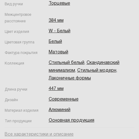
Торцевые
Вид ручки
Межцентровое
384 мм
расстояние
W - Белый
Цвет изделия
Белый
Цветовая группа
Матовый
Фактура покрытия
Стильный белый
,
Скандинавский
Коллекция
минимализм
,
Стильный модерн
,
Лаконичные формы
447 мм
Длина ручки
Современные
Дизайн
Алюминий
Материал изделия
Основная продукция
Тип продукции
Все характеристики и описание