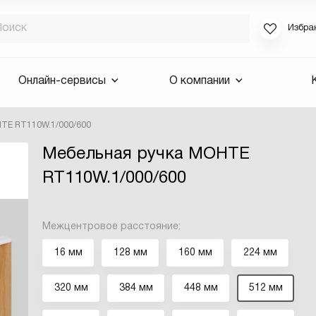
Избра
Если вы за
Онлайн-сервисы
О компании
для смены 
будут высла
ТЕ RT110W.1/000/600
Выслать 
Мебельная ручка МОНТЕ
E-mail
RT110W.1/000/600
Межцентровое расстояние:
16 мм
128 мм
160 мм
224 мм
320 мм
384 мм
448 мм
512 мм