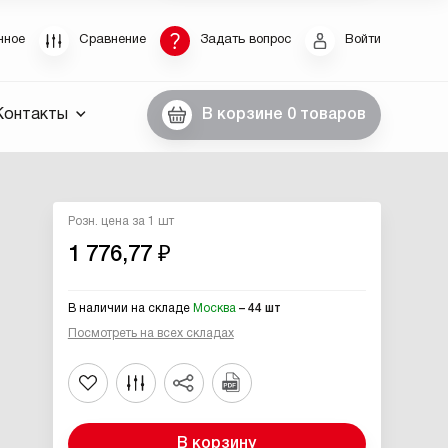
Восстановление пароля
нное
Сравнение
Задать вопрос
Войти
были пароль, введите E-Mail. Контрольная строка
Контакты
В корзине
0 товаров
пароля, а также ваши регистрационные данные,
ны вам по E-Mail.
ссылку для восстановления
Розн. цена за 1 шт
1 776,77 ₽
В наличии на складе
Москва
– 44 шт
Посмотреть на всех складах
Выслать
В корзину