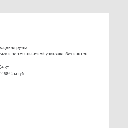
орцевая ручка
учка в полиэтиленовой упаковке, без винтов
0
84 кг
006864 м.куб.