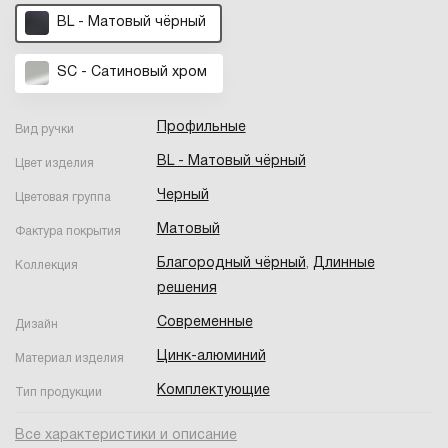
BL - Матовый чёрный
SC - Сатиновый хром
Профильные
Вид ручки
BL - Матовый чёрный
Цвет изделия
Черный
Цветовая группа
Матовый
Фактура покрытия
Благородный чёрный
,
Длинные
Коллекция
решения
Современные
Дизайн
Цинк-алюминий
Материал изделия
Комплектующие
Тип продукции
Все характеристики и описание