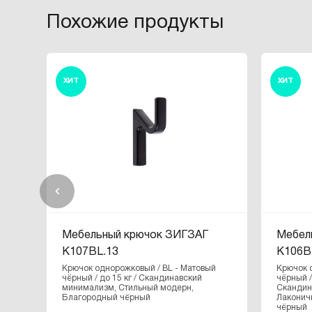
Похожие продукты
ХИТ
ХИТ
Мебельный крючок ЗИГЗАГ
Мебел
K107BL.13
K106B
Крючок однорожковый / BL - Матовый
Крючок 
чёрный / до 15 кг / Скандинавский
чёрный /
минимализм, Стильный модерн,
Скандин
Благородный чёрный
Лаконич
чёрный