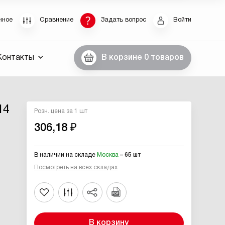
Восстановление пароля
нное
Сравнение
Задать вопрос
Войти
были пароль, введите E-Mail. Контрольная строка
Контакты
В корзине
0 товаров
пароля, а также ваши регистрационные данные,
ны вам по E-Mail.
ссылку для восстановления
14
Розн. цена за 1 шт
306,18 ₽
В наличии на складе
Москва
– 65 шт
Посмотреть на всех складах
Выслать
В корзину