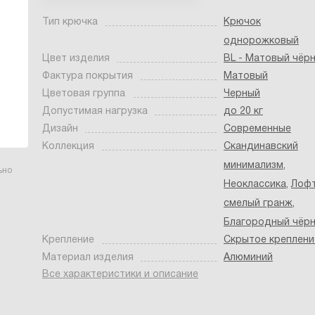
Тип крючка
Крючок
однорожковый
Цвет изделия
BL - Матовый чёр
Фактура покрытия
Матовый
Цветовая группа
Черный
Допустимая нагрузка
до 20 кг
Дизайн
Современные
Коллекция
Скандинавский
минимализм
,
ьно
Неоклассика
,
Лофт
смелый гранж
,
Благородный чёр
Крепление
Скрытое креплени
Материал изделия
Алюминий
Все характеристики и описание