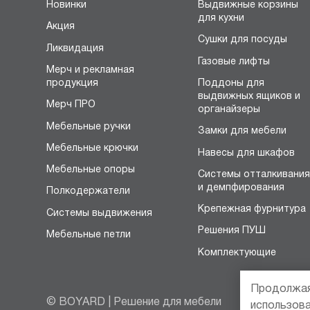
Новинки
Выдвижные корзины
для кухни
Акция
Сушки для посуды
Ликвидация
Газовые лифты
Мерч и рекламная
продукция
Поддоны для
выдвижных ящиков и
Мерч ПРО
органайзеры
Мебельные ручки
Замки для мебели
Мебельные крючки
Навесы для шкафов
Мебельные опоры
Системы отталкивани
и демпфирования
Полкодержатели
Крепежная фурнитура
Системы выдвижения
Решения ПУШ
Мебельные петли
Комплектующие
Продолжая
© BOYARD | Решение для мебели
использов