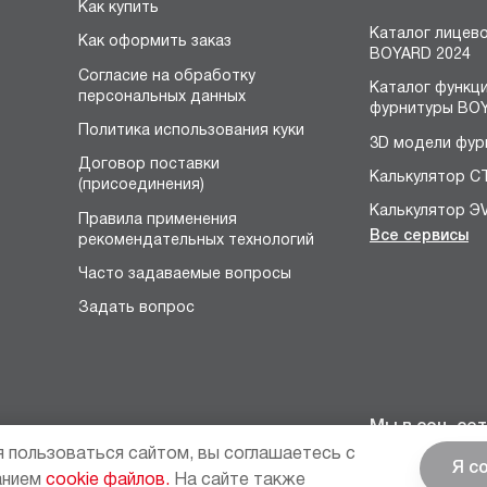
Как купить
Каталог лицев
Как оформить заказ
BOYARD 2024
Согласие на обработку
Каталог функц
персональных данных
фурнитуры BOY
Политика использования куки
3D модели фур
Договор поставки
Калькулятор С
(присоединения)
Калькулятор Э
Правила применения
Все сервисы
рекомендательных технологий
Конструктор 
я
Часто задаваемые вопросы
Расчёт устано
размеров петл
Задать вопрос
Конфигуратор 
НЕО
Конструктор р
Конфигуратор 
Мы в соц. сет
петель
 пользоваться сайтом, вы соглашаетесь с
Я с
Калькулятор в
анием
cookie файлов.
На сайте также