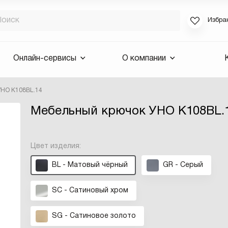
Избра
Если вы за
Онлайн-сервисы
О компании
для смены 
будут высла
УНО K108BL.14
Выслать 
Мебельный крючок УНО K108BL.
E-mail
Цвет изделия:
BL - Матовый чёрный
GR - Серый
SC - Сатиновый хром
SG - Сатиновое золото