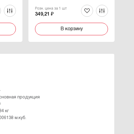
Розн. цена за 1 шт
Роз
349,21 ₽
27
В корзину
4
сновная продукция
0
84 кг
006138 м.куб.