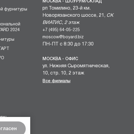
МОСКВА - ШОУРУМ/СКЛАД
рп Томилино, 23-й км.
ой фурнитуры
Новорязанского шоссе, 21,
СК
ВИАТИС, 2 этаж
иональной
+7 (495) 64-05-225
ARD 2024
moscow@boyard.biz
нитуры
ПН-ПТ с 8:30 до 17:30
ТАРТ
VO
МОСКВА - ОФИС
ул. Нижняя Сыромятническая,
БЛОКИ
10, стр. 10, 2 этаж
вочных
+7 (495) 64-05-225
Все филиалы
и
moscow@boyard.biz
комплектов
ПН-ПТ с 9:00 до 18:00
учек КАСТОМ
САНКТ-ПЕТЕРБУРГ - ШОУРУМ
мебельных
проспект Металлистов, 7,
ях:
«Бизнес Пространство ЛУЧ»
огласен
+7 (812) 67-97-995
spb@boyard.biz
еса