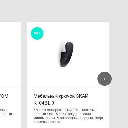
ХИТ
ХИ
НТОМ
Мебельный крючок СКАЙ
Ме
K104BL.9
K1
рный
Крючок однорожковый / BL - Матовый
Крю
 чёрный
чёрный / до 15 кг / Скандинавский
чёр
минимализм, Благородный чёрный, Лофт
и смелый гранж