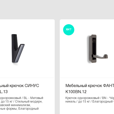
ХИТ
ьный крючок СИНУС
Мебельный крючок ФА
L.13
K100BN.12
однорожковый / BL - Матовый
Крючок однорожковый / BN - Чё
 до 15 кг / Стильный модерн,
никель / до 15 кг / Благородный
авский минимализм,
ные формы, Благородный