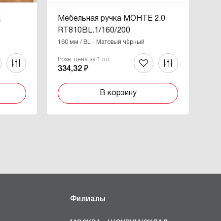
Е
Мебельная ручка МОНТЕ 2.0
Ме
RT810BL.1/160/200
RT
160 мм / BL - Матовый чёрный
BL 
Розн. цена за 1 шт
Роз
334,32 ₽
76
В корзину
Филиалы