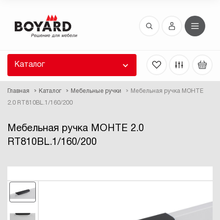
Восстановление пароля
 забыли пароль, введите E-Mail. Контрольная
 для смены пароля, а также ваши регистрационные
 будут высланы вам по E-Mail.
Каталог
ть ссылку для восстановления
Главная
Каталог
Мебельные ручки
Мебельная ручка МОНТЕ
2.0 RT810BL.1/160/200
Мебельная ручка МОНТЕ 2.0
RT810BL.1/160/200
Выслать