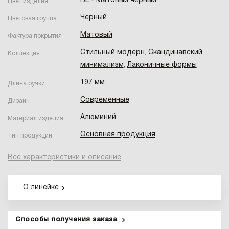
BL - Матовый чёрный
Цвет изделия
Черный
Цветовая группа
Матовый
Фактура покрытия
Стильный модерн
,
Скандинавский
Коллекция
минимализм
,
Лаконичные формы
197 мм
Длина ручки
Современные
Дизайн
Алюминий
Материал изделия
Основная продукция
Тип продукции
Все характеристики и описание
О линейке
Способы получения заказа