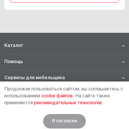
Каталог
Помощь
Сервисы для мебельщика
Продолжая пользоваться сайтом, вы соглашаетесь с
Филиалы
использованием
cookie файлов.
На сайте также
применяются
рекомендательные технологии.
МОСКВА - ШОУРУМ/СКЛАД
рп Томилино, 23-й км. Новорязанского шоссе, 21,
СК
ВИАТИС, 2 этаж
Я согласен
© BOYARD | Решение для мебели
+7 (495) 64-05-225
moscow@boyard.biz