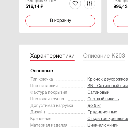
Розн. цена за 1 шт
Розн. це
518,14 ₽
996,43
В корзину
Характеристики
Описание K203
Основные
Тип крючка
Крючок двухрожко
Цвет изделия
SN - Cатиновый ник
Фактура покрытия
Сатиновый
Цветовая группа
Светлый никель
Допустимая нагрузка
до 9 кг
Дизайн
Традиционные
Крепление
Открытое креплени
Материал изделия
Цинк-алюминий