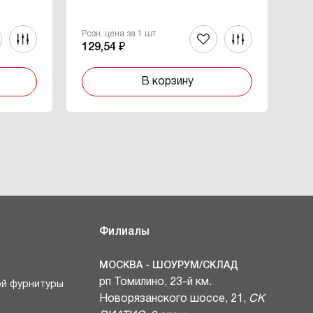
SN 
Розн. цена за 1 шт
Роз
129,54 ₽
32
В корзину
Филиалы
МОСКВА - ШОУРУМ/СКЛАД
рп Томилино, 23-й км.
ой фурнитуры
Новорязанского шоссе, 21,
СК