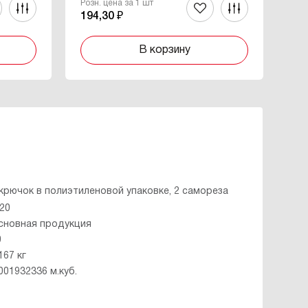
Розн. цена за 1 шт
Роз
194,30 ₽
29
В корзину
 крючок в полиэтиленовой упаковке, 2 самореза
*20
сновная продукция
0
167 кг
001932336 м.куб.