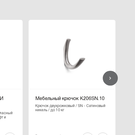
РИ
Мебельный крючок K206SN.10
Ме
Крючок двухрожковый / SN - Cатиновый
Крю
никель / до 10 кг
нике
тласный
фт и