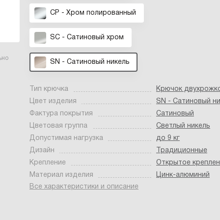
CP - Хром полированный
SC - Сатиновый хром
ьно
SN - Cатиновый никель
Тип крючка
Крючок двухрожк
Цвет изделия
SN - Cатиновый н
Фактура покрытия
Сатиновый
Цветовая группа
Светлый никель
Допустимая нагрузка
до 9 кг
Дизайн
Традиционные
Крепление
Открытое креплен
Материал изделия
Цинк-алюминий
Все характеристики и описание