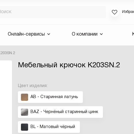
Избра
Если вы за
Онлайн-сервисы
О компании
для смены 
будут высла
K203SN.2
Выслать 
Мебельный крючок K203SN.2
E-mail
Цвет изделия:
AB - Старинная латунь
BAZ - Чернёный старинный цинк
BL - Матовый чёрный