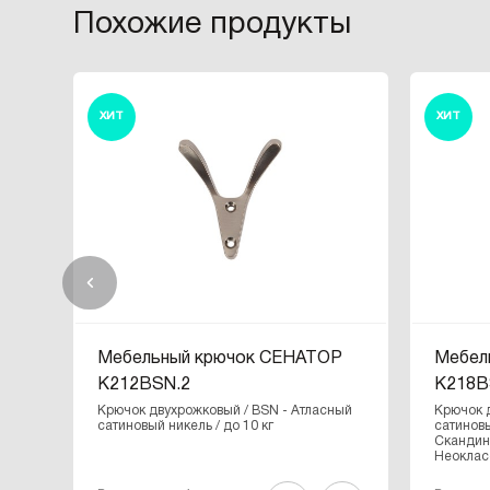
Похожие продукты
ХИТ
ХИТ
Мебельный крючок СЕНАТОР
Мебел
K212BSN.2
K218B
Крючок двухрожковый / BSN - Атласный
Крючок 
сатиновый никель / до 10 кг
сатиновы
Скандин
Неоклас