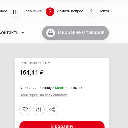
Восстановление пароля
нное
Сравнение
Задать вопрос
Войти
были пароль, введите E-Mail. Контрольная строка
Контакты
В корзине
0 товаров
пароля, а также ваши регистрационные данные,
ны вам по E-Mail.
ссылку для восстановления
Розн. цена за 1 шт
164,41 ₽
В наличии на складе
Москва
– 104 шт
Посмотреть на всех складах
Выслать
В корзину