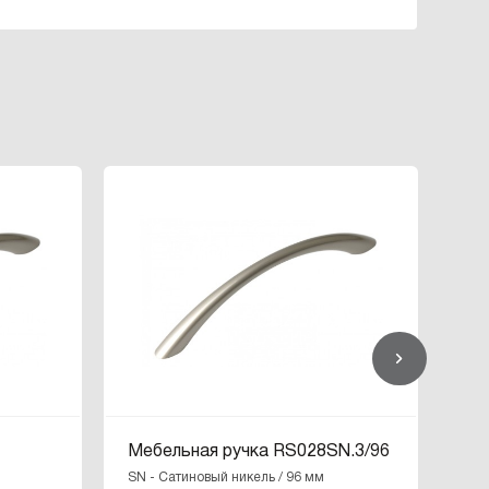
ХИ
Мебельная ручка RS028SN.3/96
Ме
RS
SN - Cатиновый никель / 96 мм