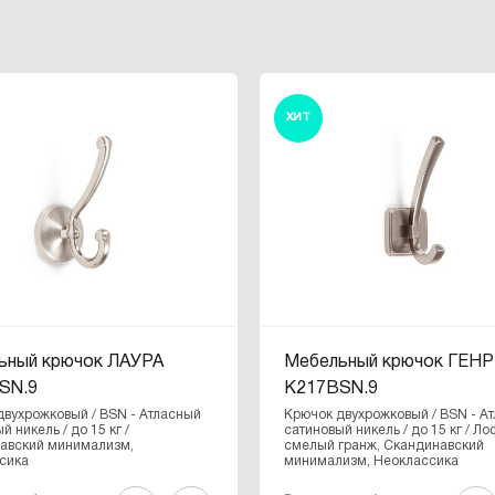
ХИТ
ьный крючок ЛАУРА
Мебельный крючок ГЕН
SN.9
K217BSN.9
двухрожковый / BSN - Атласный
Крючок двухрожковый / BSN - А
й никель / до 15 кг /
сатиновый никель / до 15 кг / Ло
авский минимализм,
смелый гранж, Скандинавский
сика
минимализм, Неоклассика