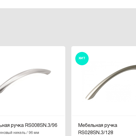
ХИТ
ьная ручка RS008SN.3/96
Мебельная ручка
RS028SN.3/128
иновый никель / 96 мм