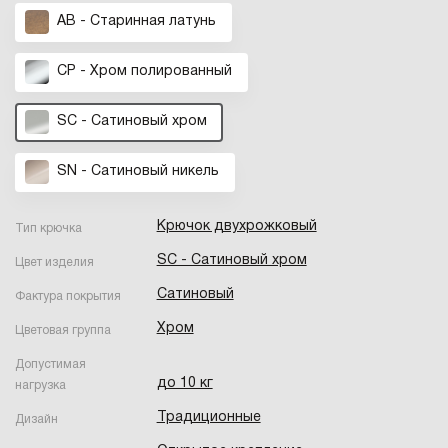
AB - Старинная латунь
CP - Хром полированный
SC - Сатиновый хром
SN - Cатиновый никель
Крючок двухрожковый
Тип крючка
SC - Сатиновый хром
Цвет изделия
Сатиновый
Фактура покрытия
Хром
Цветовая группа
Допустимая
до 10 кг
нагрузка
Традиционные
Дизайн