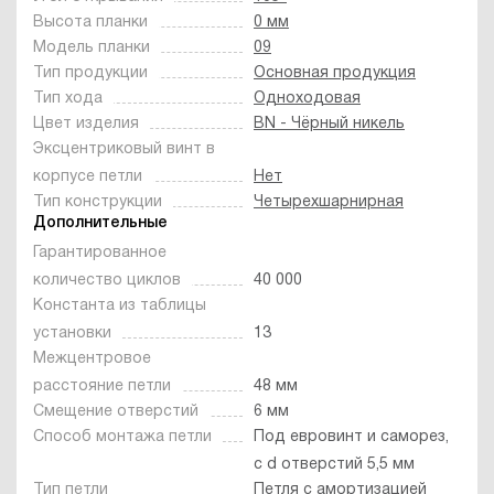
Высота планки
0 мм
Модель планки
09
Тип продукции
Основная продукция
Тип хода
Одноходовая
Цвет изделия
BN - Чёрный никель
Эксцентриковый винт в
корпусе петли
Нет
Тип конструкции
Четырехшарнирная
Дополнительные
Гарантированное
количество циклов
40 000
Константа из таблицы
установки
13
Межцентровое
расстояние петли
48 мм
Смещение отверстий
6 мм
Способ монтажа петли
Под евровинт и саморез,
с d отверстий 5,5 мм
Тип петли
Петля с амортизацией