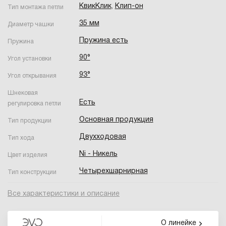
КвикКлик
,
Клип-он
Тип монтажа петли
35 мм
Диаметр чашки
Пружина есть
Пружина
90°
Угол установки
93°
Угол открывания
Шнековая
Есть
регулировка петли
Основная продукция
Тип продукции
Двухходовая
Тип хода
Ni - Никель
Цвет изделия
Четырехшарнирная
Тип конструкции
Все характеристики и описание
О линейке