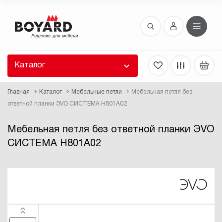
Восстановление пароля
 забыли пароль, введите E-Mail. Контрольная
 для смены пароля, а также ваши регистрационные
 будут высланы вам по E-Mail.
Каталог
ть ссылку для восстановления
Главная
Каталог
Мебельные петли
Мебельная петля без
ответной планки ЭVO СИСТЕМА H801A02
Мебельная петля без ответной планки ЭVO
СИСТЕМА H801A02
Выслать