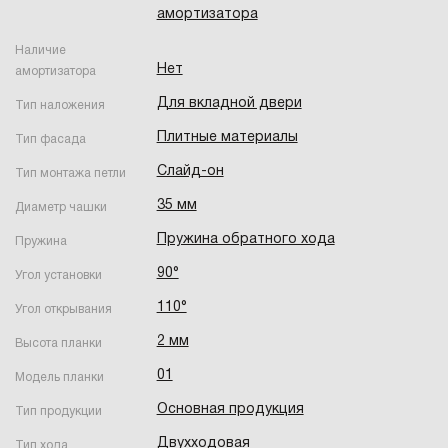
амортизатора
Наличие
Нет
амортизатора
Для вкладной двери
Тип наложения
Плитные материалы
Тип фасада
Слайд-он
Тип монтажа петли
35 мм
Диаметр чашки
Пружина обратного хода
Пружина
90°
Угол установки
110°
Угол открывания
2 мм
Высота планки
01
Модель планки
Основная продукция
Тип продукции
Двухходовая
Тип хода