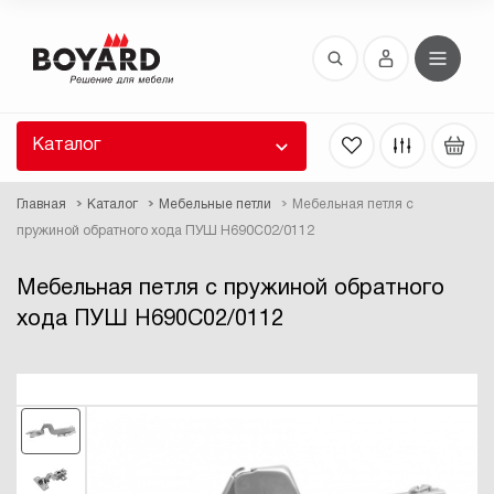
Восстановление пароля
 забыли пароль, введите E-Mail. Контрольная
 для смены пароля, а также ваши регистрационные
 будут высланы вам по E-Mail.
Каталог
ть ссылку для восстановления
Главная
Каталог
Мебельные петли
Мебельная петля с
пружиной обратного хода ПУШ H690C02/0112
Мебельная петля с пружиной обратного
хода ПУШ H690C02/0112
Выслать