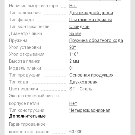
Наличие амортизатора
Нет
Тип наложения
Для вкладной двери
Тип фасада
Плитные материалы
Тип монтажа петли
Слайд-он
Диаметр чашки
35 мм
Пружина
Пружина обратного хода
Угол установки
90°
Угол открывания
110°
Высота планки
2 мм
Модель планки
01
Тип продукции
Основная продукция
Тип хода
Двухходовая
Цвет изделия
ST - Сталь
Эксцентриковый винт в
корпусе петли
Нет
Тип конструкции
Четырехшарнирная
Дополнительные
Гарантированное
количество циклов
60 000