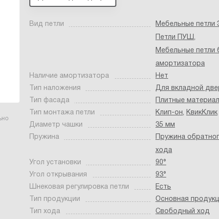
Вид петли
Мебельные петли
Петли ПУШ
,
Мебельные петли 
амортизатора
Наличие амортизатора
Нет
Тип наложения
Для вкладной две
Тип фасада
Плитные материа
Тип монтажа петли
Клип-он
,
КвикКлик
ьно
Диаметр чашки
35 мм
Пружина
Пружина обратно
хода
Угол установки
90°
Угол открывания
93°
Шнековая регулировка петли
Есть
Тип продукции
Основная продук
Тип хода
Свободный ход