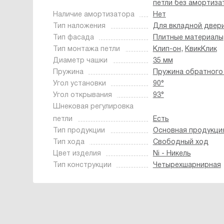
петли без амортиза
Наличие амортизатора
Нет
Тип наложения
Для вкладной двер
Тип фасада
Плитные материалы
,
Тип монтажа петли
Клип-он
КвикКлик
Диаметр чашки
35 мм
Пружина
Пружина обратного
Угол установки
90°
Угол открывания
93°
Шнековая регулировка
петли
Есть
Тип продукции
Основная продукци
Тип хода
Свободный ход
Цвет изделия
Ni - Никель
Тип конструкции
Четырехшарнирная