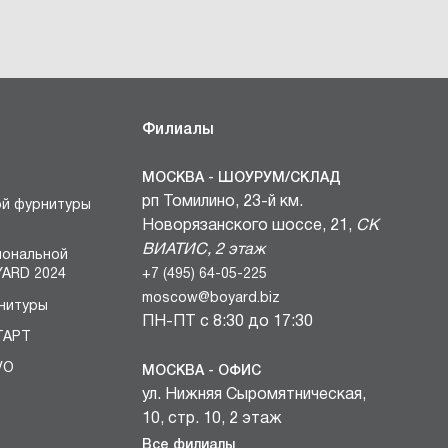
Филиалы
МОСКВА - ШОУРУМ/СКЛАД
рп Томилино, 23-й км.
ой фурнитуры
Новорязанского шоссе, 21,
СК
ВИАТИС, 2 этаж
иональной
+7 (495) 64-05-225
ARD 2024
moscow@boyard.biz
нитуры
ПН-ПТ с 8:30 до 17:30
ТАРТ
VO
МОСКВА - ОФИС
ул. Нижняя Сыромятническая,
БЛОКИ
10, стр. 10, 2 этаж
вочных
+7 (495) 64-05-225
Все филиалы