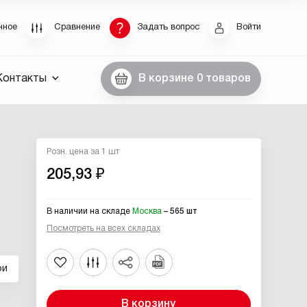
Восстановление пароля
нное
Сравнение
Задать вопрос
Войти
были пароль, введите E-Mail. Контрольная строка
Контакты
В корзине
0 товаров
пароля, а также ваши регистрационные данные,
ны вам по E-Mail.
ссылку для восстановления
Розн. цена за 1 шт
205,93 ₽
В наличии на складе
Москва
– 565 шт
Посмотреть на всех складах
Выслать
ри
В корзину