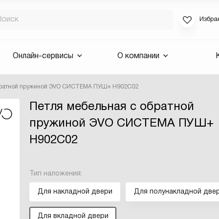
Избра
Если вы за
Онлайн-сервисы
О компании
для смены 
будут высла
обратной пружиной ЭVO СИСТЕМА ПУШ+ H902C02
Выслать 
Петля мебельная с обратной
E-mail
пружиной ЭVO СИСТЕМА ПУШ+
H902C02
Тип наложения:
Для накладной двери
Для полунакладной две
Для вкладной двери