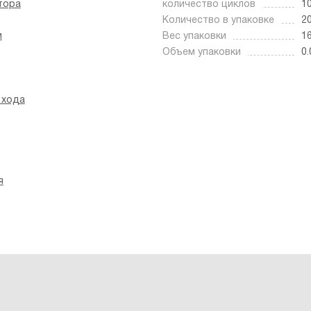
тора
количество циклов
1
Количество в упаковке
2
и
Вес упаковки
16
Объем упаковки
0.
 хода
я