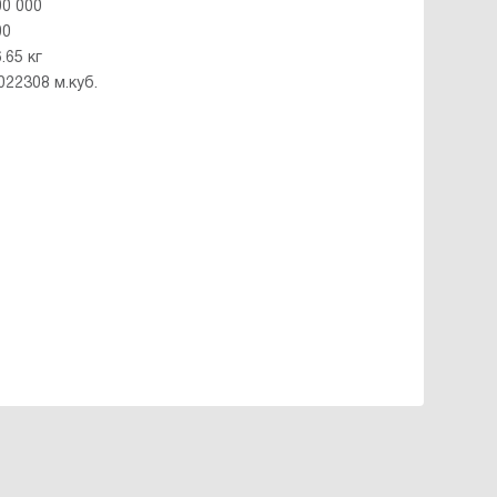
00 000
00
.65 кг
022308 м.куб.