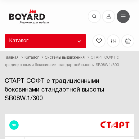
Восстановление пароля
 забыли пароль, введите E-Mail. Контрольная
 для смены пароля, а также ваши регистрационные
 будут высланы вам по E-Mail.
Каталог
ть ссылку для восстановления
Главная
Каталог
Системы выдвижения
СТАРТ СОФТ с
традиционными боковинами стандартной высоты SB08W.1/300
СТАРТ СОФТ с традиционными
боковинами стандартной высоты
SB08W.1/300
Выслать
ХИТ