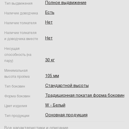
Полное выдвижение
Тип выдвижения
Есть
Наличие доводчика
Нет
Наличие толкателя
Наличие толкателя
Нет
и доводчика вместе
Несущая
способность (на
30 кг
пару)
Минимальная
105 мм
высота проёма
Стандартной высоты
Тип боковин
Традиционная покатая форма боковин
Форма боковин
W - Белый
Цвет изделия
Основная продукция
Тип продукции
Все характеристики и описание