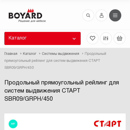
Восстановление пароля
 забыли пароль, введите E-Mail. Контрольная
 для смены пароля, а также ваши регистрационные
 будут высланы вам по E-Mail.
Каталог
ть ссылку для восстановления
Главная
Каталог
Системы выдвижения
Продольный
прямоугольный рейлинг для систем выдвижения СТАРТ
SBR09/GRPH/450
Продольный прямоугольный рейлинг для
систем выдвижения СТАРТ
SBR09/GRPH/450
Выслать
ХИТ