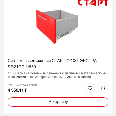
Системы выдвижения СТАРТ успешно прошли
тестирования в международной лаборатории SGS и
Испытательном центре BOYARD ДНК
. Они имеют
подтверждённые технические характеристики и репутацию
надёжных комфортных систем среди мебельных
производителей.
В комплект СТАРТ входят:
две боковины (левая и правая)
современные направляющие (левая и правая)
держатели фасада
Системы выдвижения СТАРТ СОФТ ЭКСТРА
держатели задней стенки
SB21GR.1/550
заглушки с логотипом BOYARD
GR - Серый / Системы выдвижения с двойными металлическими
необходимый крепеж
боковинами / Прямая форма боковин / Экстра высокие
СТАРТ – масштабная платформа для «наших»
Розн. цена за 1 компл
мебельных производителей!
4 358,11 ₽
В корзину