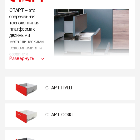
СТАРТ
– это
современная
технологичная
платформа с
двойными
металлическими
боковинами для
создания
Развернуть
выдвижных
мебельных ящиков с
востребованными
характеристиками:
СТАРТ ПУШ
полное
выдвижение
грузоподъёмность до 40 кг
80 000 циклов открывания/закрывания
СТАРТ СОФТ
мягкий и бесшумный ход
отсутствие провисания
традиционные покатые и современные прямые
боковины