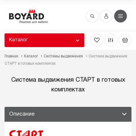
Восстановление пароля
 забыли пароль, введите E-Mail. Контрольная
 для смены пароля, а также ваши регистрационные
 будут высланы вам по E-Mail.
Каталог
ть ссылку для восстановления
Главная
Каталог
Системы выдвижения
Система выдвижения
СТАРТ в готовых комплектах
Система выдвижения СТАРТ в готовых
комплектах
Выслать
Описание