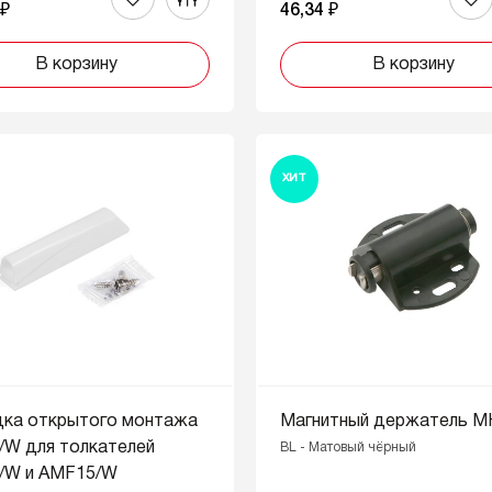
 ₽
46,34 ₽
В корзину
В корзину
ХИТ
дка открытого монтажа
Магнитный держатель M
/W для толкателей
BL - Матовый чёрный
/W и AMF15/W