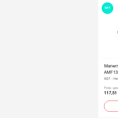
ХИТ
Магни
AMF13
SST - Н
Розн. це
117,51