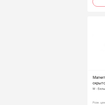
Магни
скрыт
W - Бел
Розн. це