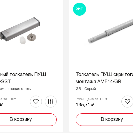
ХИТ
тный толкатель ПУШ
Толкатель ПУШ скрытог
/SST
монтажа AMF14/GR
ержавеющая сталь
GR - Серый
на за 1 шт
Розн. цена за 1 шт
 ₽
135,71 ₽
В корзину
В корзину