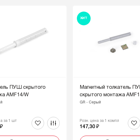
ХИТ
тель ПУШ скрытого
Магнитный толкатель П
жа AMF14/W
скрытого монтажа AMF1
ый
GR - Серый
на за 1 шт
Розн. цена за 1 компл
 ₽
147,30 ₽