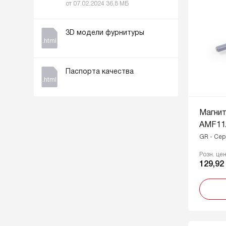
от 07.02.2024 36,8 МБ
3D модели фурнитуры
.html
Паспорта качества
.html
Магнит
AMF11
GR - Се
Розн. це
129,92