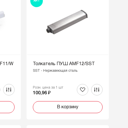
ХИТ
MF11/W
Толкатель ПУШ AMF12/SST
SST - Нержавеющая сталь
Розн. цена за 1 шт
100,96 ₽
В корзину