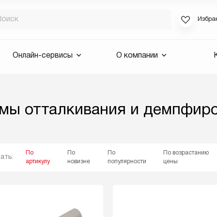
Избра
Если вы за
Онлайн-сервисы
О компании
для смены 
будут высла
Выслать 
мы отталкивания и демпфир
E-mail
По
По
По
По возрастанию
ать:
артикулу
новизне
популярности
цены