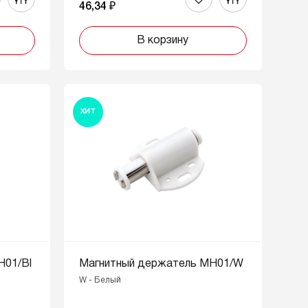
46,34 ₽
В корзину
ХИТ
H01/Bl
Магнитный держатель MH01/W
W - Белый