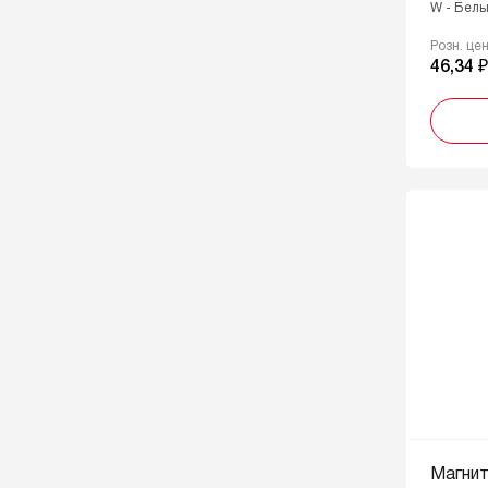
W - Бел
Розн. це
46,34 
Магни