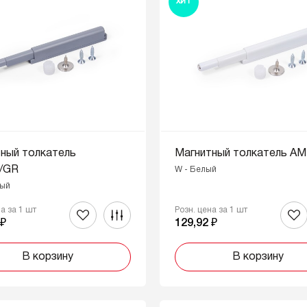
ХИТ
ный толкатель
Магнитный толкатель A
/GR
W - Белый
рый
на за 1 шт
Розн. цена за 1 шт
 ₽
129,92 ₽
В корзину
В корзину