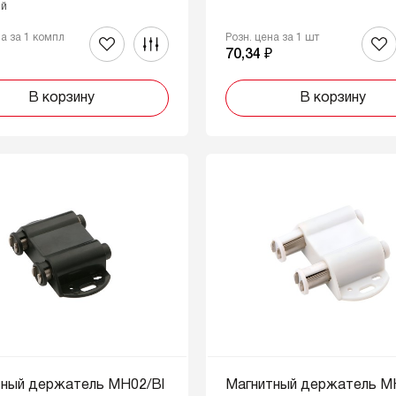
ый
на за 1 компл
Розн. цена за 1 шт
₽
70,34 ₽
В корзину
В корзину
тный держатель MH02/Bl
Магнитный держатель 