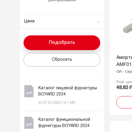
демпфирования
Цена
0
148
Подобрать
От
До
Аморти
Сбросить
AMF01
GR - Се
Розн. це
48,82 
Каталог лицевой фурнитуры
.pdf
BOYARD 2024
от 07.02.2024 14,1 МБ
Каталог функциональной
.pdf
фурнитуры BOYARD 2024