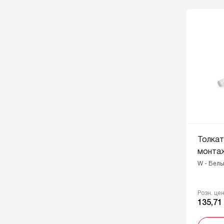
Толка
монта
W - Бел
Розн. це
135,71