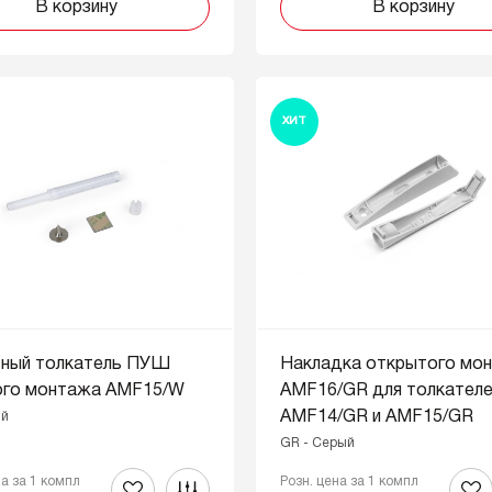
В корзину
В корзину
ХИТ
тный толкатель ПУШ
Накладка открытого мо
ого монтажа AMF15/W
AMF16/GR для толкател
AMF14/GR и AMF15/GR
ый
GR - Серый
на за 1 компл
Розн. цена за 1 компл