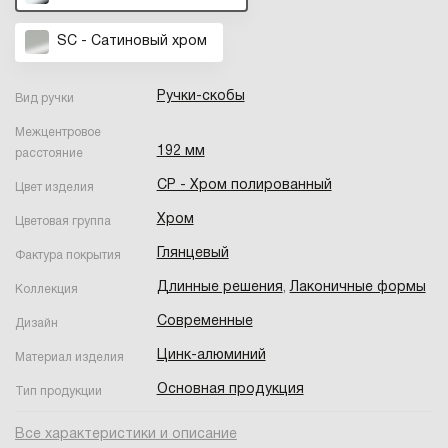
SC - Сатиновый хром
Ручки-скобы
Вид ручки
Межцентровое
192 мм
расстояние
CP - Хром полированный
Цвет изделия
Хром
Цветовая группа
Глянцевый
Фактура покрытия
Длинные решения
,
Лаконичные формы
Коллекция
Современные
Дизайн
Цинк-алюминий
Материал изделия
Основная продукция
Тип продукции
Все характеристики и описание