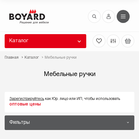
Восстановление пароля
 забыли пароль, введите E-Mail. Контрольная
 для смены пароля, а также ваши регистрационные
 будут высланы вам по E-Mail.
Каталог
ть ссылку для восстановления
Главная
Каталог
Мебельные ручки
Мебельные ручки
Зарегистрируйтесь
как Юр. лицо или ИП, чтобы использовать
оптовые цены
Выслать
Фильтры